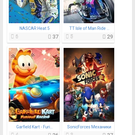
NASCAR Heat 5
TT Isle of Man Ride ...
6
37
5
29
Garfield Kart - Furi...
SonicForces Механики