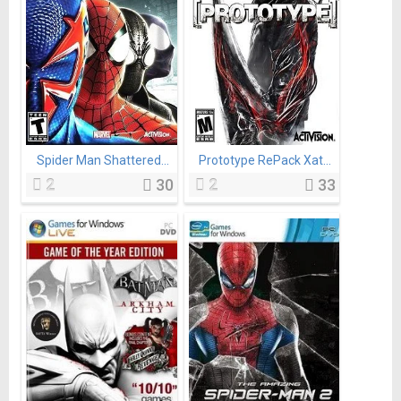
Spider Man Shattered...
Prototype RePack Xat...
2
30
2
33