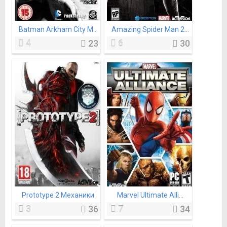
Batman Arkham City М...
Amazing Spider Man 2...
4
23
6
30
Prototype 2 Механики
Marvel Ultimate Alli...
3
36
7
34