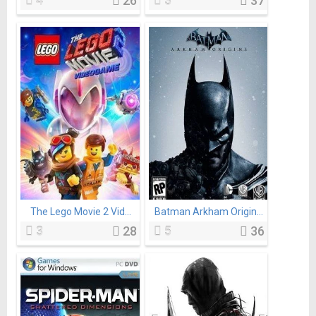
4
26
3
37
The Lego Movie 2 Vid...
Batman Arkham Origin...
3
28
5
36