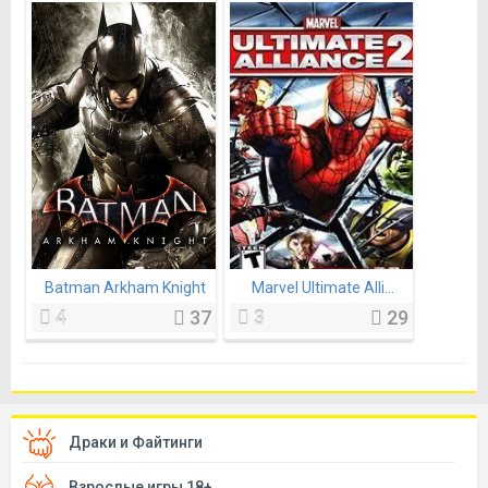
Batman Arkham Knight
Marvel Ultimate Alli...
4
37
3
29
Драки и Файтинги
Взрослые игры 18+