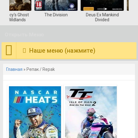
st
The Division
Deus Ex Mankind
Deadlight Directo
s
Divided
Cut
Открыть Меню
Наше меню (нажмите)
Главная
» Репак / Repak