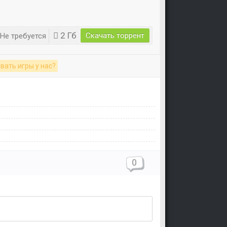
2 Гб
Скачать торрент
Не требуется
вать игры у нас?
0