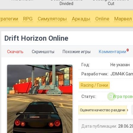
Divided
Cut
тратегии
RPG
Симуляторы
Аркады
Online
Марвел
Drift Horizon Online
0
Скачать
Скриншоты
Похожие игры
Комментарии
Год:
Не указан
Разработчик:
JDM4iK Ga
Racing / Гонки
Статус:
Игра пров
Оцените качество раздачи
Дата публикации:
28.06.2