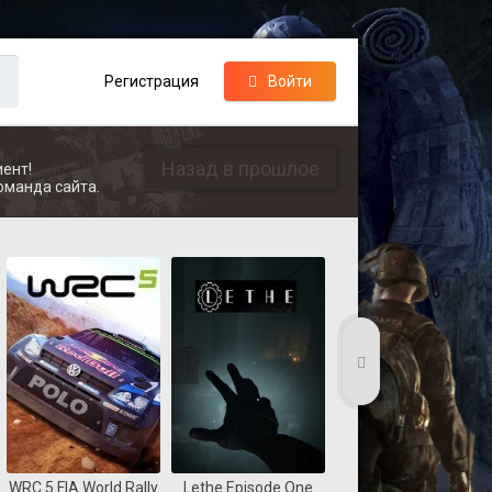
Регистрация
Войти
Назад в прошлое
ент!
оманда сайта.
WRC 5 FIA World Rally
Lethe Episode One
Coast Guard