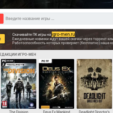
igro-men.ru
Скачивайте ПК игры на
и
Ежедневные новинки ждут вашей скачки через торрент-кли
Работоспособность которых проверяет (бесплатно) наша к
РЕДАКЦИИ ИГРО-МЕН
The Division
Deus Ex Mankind
Deadlight Director’s