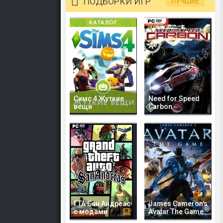
ПОДБОРКИ ИГР
ЛУЧШИЕ
Симс 4 Жуткие
Need for Speed
вещи
Carbon
ГТА Сан Андреас
James Cameron's
с модами
Avatar The Game