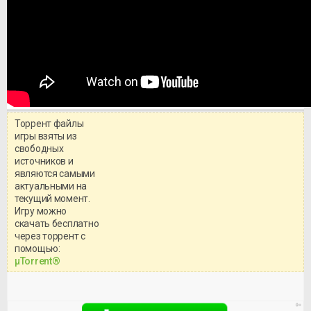
Торрент файлы
игры взяты из
свободных
источников и
являются самыми
актуальными на
текущий момент.
Игру можно
скачать бесплатно
через торрент с
Уважаемый посетитель!
помощью:
Перед бесплатным скачиванием
μTorrent®
игры, рекомендуем ознакомиться с
системными требованиями и
информацией о репаке.