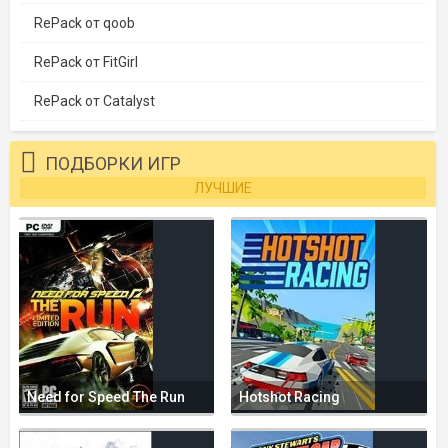
RePack от qoob
RePack от FitGirl
RePack от Catalyst
ПОДБОРКИ ИГР
ЛУЧШИЕ
Need for Speed The Run
Hotshot Racing