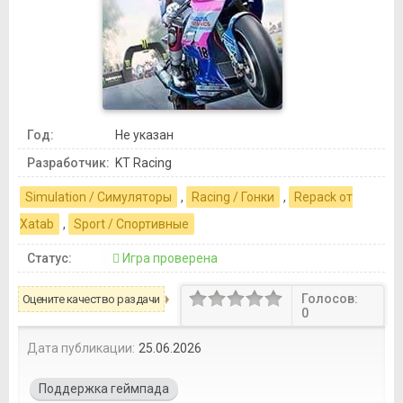
Год:
Не указан
Разработчик:
KT Racing
Simulation / Симуляторы
,
Racing / Гонки
,
Repack от
Xatab
,
Sport / Спортивные
Статус:
Игра проверена
Голосов:
Оцените качество раздачи
0
Дата публикации:
25.06.2026
Поддержка геймпада