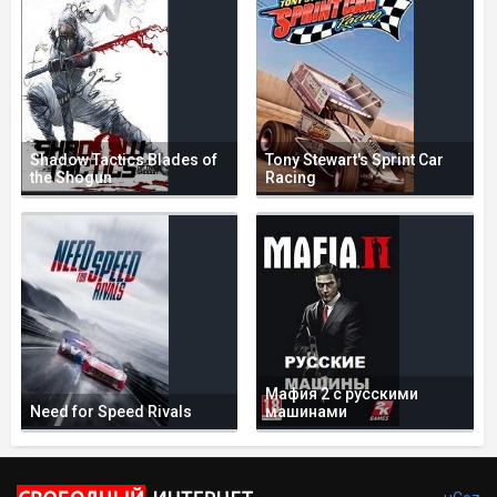
Shadow Tactics Blades of
Tony Stewart's Sprint Car
the Shogun
Racing
Мафия 2 с русскими
Need for Speed Rivals
машинами