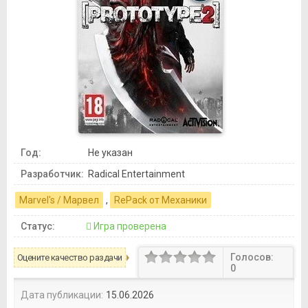
Год:
Не указан
Разработчик:
Radical Entertainment
Marvel's / Марвел
,
RePack от Механики
Статус:
Игра проверена
Голосов:
Оцените качество раздачи
0
Дата публикации:
15.06.2026