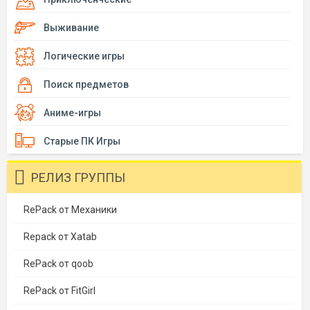
Выживание
Логические игры
Поиск предметов
Аниме-игры
Старые ПК Игры
РЕЛИЗ ГРУППЫ
RePack от Механики
Repack от Xatab
RePack от qoob
RePack от FitGirl