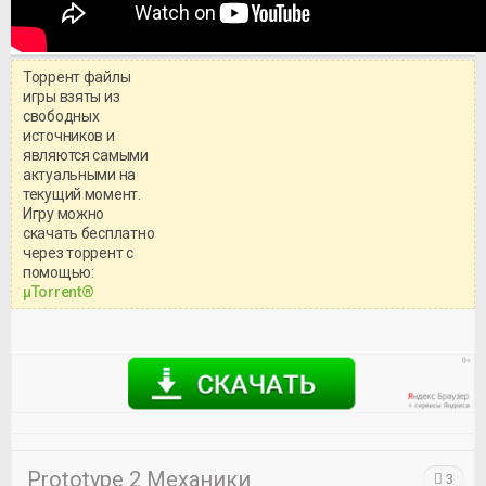
Торрент файлы
игры взяты из
свободных
источников и
являются самыми
актуальными на
текущий момент.
Игру можно
скачать бесплатно
через торрент с
Уважаемый посетитель!
помощью:
Перед бесплатным скачиванием
μTorrent®
игры, рекомендуем ознакомиться с
системными требованиями и
информацией о репаке.
Prototype 2 Механики
3