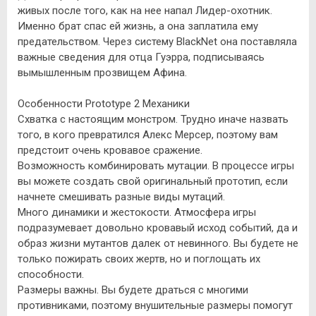
живых после того, как на нее напал Лидер-охотник.
Именно брат спас ей жизнь, а она заплатила ему
предательством. Через систему BlackNet она поставляла
важные сведения для отца Гуэрра, подписываясь
вымышленным прозвищем Афина.
Особенности Prototype 2 Механики
Схватка с настоящим монстром. Трудно иначе назвать
того, в кого превратился Алекс Мерсер, поэтому вам
предстоит очень кровавое сражение.
Возможность комбинировать мутации. В процессе игры
вы можете создать свой оригинальный прототип, если
начнете смешивать разные виды мутаций.
Много динамики и жестокости. Атмосфера игры
подразумевает довольно кровавый исход событий, да и
образ жизни мутантов далек от невинного. Вы будете не
только пожирать своих жертв, но и поглощать их
способности.
Размеры важны. Вы будете драться с многими
противниками, поэтому внушительные размеры помогут