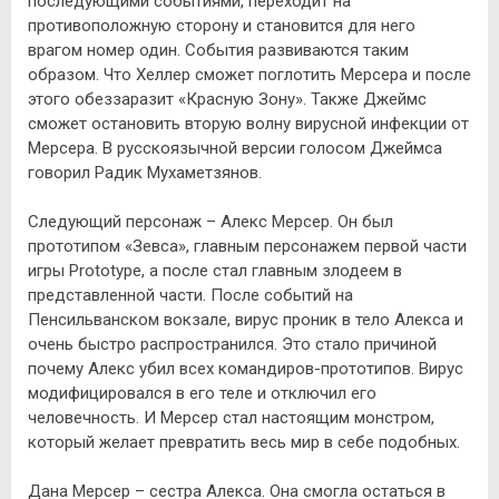
последующими событиями, переходит на
противоположную сторону и становится для него
врагом номер один. События развиваются таким
образом. Что Хеллер сможет поглотить Мерсера и после
этого обеззаразит «Красную Зону». Также Джеймс
сможет остановить вторую волну вирусной инфекции от
Мерсера. В русскоязычной версии голосом Джеймса
говорил Радик Мухаметзянов.
Следующий персонаж – Алекс Мерсер. Он был
прототипом «Зевса», главным персонажем первой части
игры Prototype, а после стал главным злодеем в
представленной части. После событий на
Пенсильванском вокзале, вирус проник в тело Алекса и
очень быстро распространился. Это стало причиной
почему Алекс убил всех командиров-прототипов. Вирус
модифицировался в его теле и отключил его
человечность. И Мерсер стал настоящим монстром,
который желает превратить весь мир в себе подобных.
Дана Мерсер – сестра Алекса. Она смогла остаться в