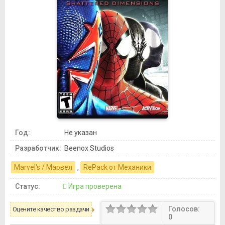
Год:
Не указан
Разработчик:
Beenox Studios
Marvel's / Марвел
,
RePack от Механики
Статус:
Игра проверена
Голосов:
Оцените качество раздачи
0