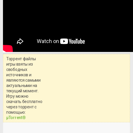
Торрент файлы
игры взяты из
свободных
источников и
являются самыми
актуальными на
текущий момент.
Игру можно
скачать бесплатно
через торрент с
Уважаемый посетитель!
помощью:
Перед бесплатным скачиванием
μTorrent®
игры, рекомендуем ознакомиться с
системными требованиями и
информацией о репаке.