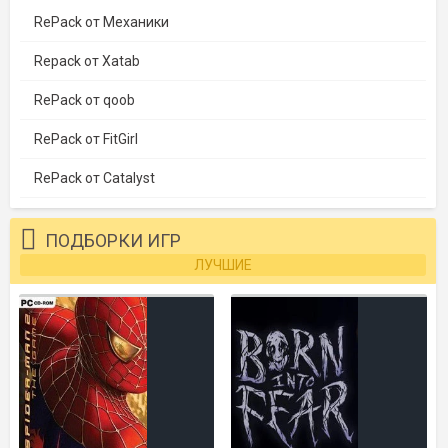
RePack от Механики
Repack от Xatab
RePack от qoob
RePack от FitGirl
RePack от Catalyst
ПОДБОРКИ ИГР
ЛУЧШИЕ