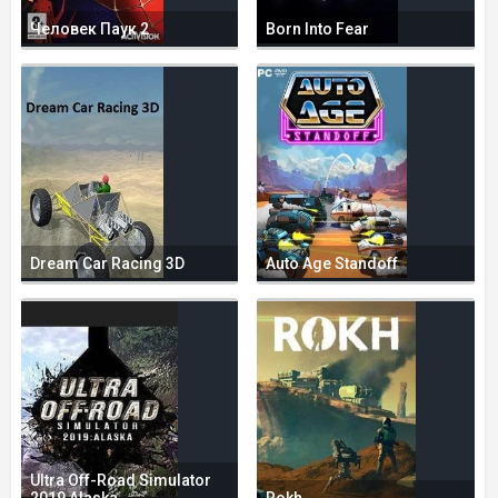
Человек Паук 2
Born Into Fear
Dream Car Racing 3D
Auto Age Standoff
Ultra Off-Road Simulator