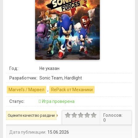
Год:
Не указан
Разработчик:
Sonic Team, Hardlight
Marvel's / Марвел
,
RePack от Механики
Статус:
Игра проверена
Голосов:
Оцените качество раздачи
0
Дата публикации:
15.06.2026