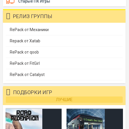
Старые ПК Игры
РЕЛИЗ ГРУППЫ
RePack от Механики
Repack от Xatab
RePack от qoob
RePack от FitGirl
RePack от Catalyst
ПОДБОРКИ ИГР
ЛУЧШИЕ