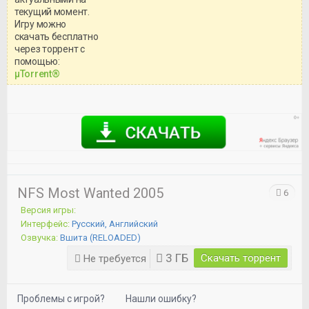
текущий момент.
Игру можно
скачать бесплатно
через торрент с
Уважаемый посетитель!
помощью:
Перед бесплатным скачиванием
μTorrent®
игры, рекомендуем ознакомиться с
системными требованиями и
информацией о репаке.
NFS Most Wanted 2005
6
Версия игры:
Интерфейс:
Русский, Английский
Озвучка:
Вшита (RELOADED)
3 ГБ
Скачать торрент
Не требуется
Проблемы с игрой?
Нашли ошибку?