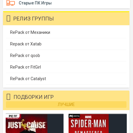
Старые ПК Игры
РЕЛИЗ ГРУППЫ
RePack от Механики
Repack от Xatab
RePack от qoob
RePack от FitGirl
RePack от Catalyst
ПОДБОРКИ ИГР
ЛУЧШИЕ