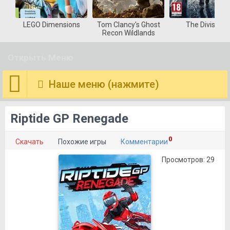
s Ghost
The Division
Deus Ex Mankind
Deadlight Di
dlands
Divided
Cut
Открыть Меню
Наше меню (нажмите)
Riptide GP Renegade
0
Скачать
Похожие игры
Комментарии
Просмотров: 29