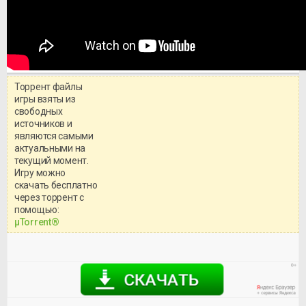
Торрент файлы
игры взяты из
свободных
источников и
являются самыми
актуальными на
текущий момент.
Игру можно
скачать бесплатно
через торрент с
Уважаемый посетитель!
помощью:
Перед бесплатным скачиванием
μTorrent®
игры, рекомендуем ознакомиться с
системными требованиями и
информацией о репаке.