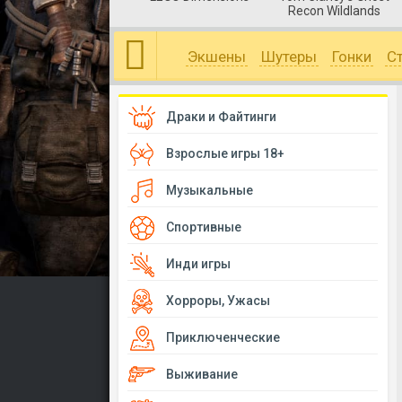
Recon Wildlands
Экшены
Шутеры
Гонки
С
Драки и Файтинги
Взрослые игры 18+
Музыкальные
Спортивные
Инди игры
Хорроры, Ужасы
Приключенческие
Выживание