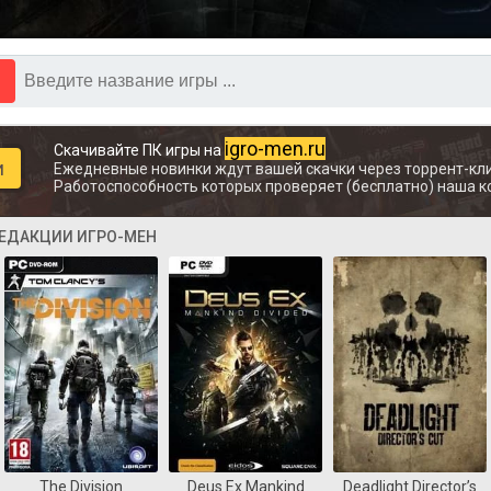
igro-men.ru
Скачивайте ПК игры на
и
Ежедневные новинки ждут вашей скачки через торрент-кли
Работоспособность которых проверяет (бесплатно) наша к
РЕДАКЦИИ ИГРО-МЕН
The Division
Deus Ex Mankind
Deadlight Director’s