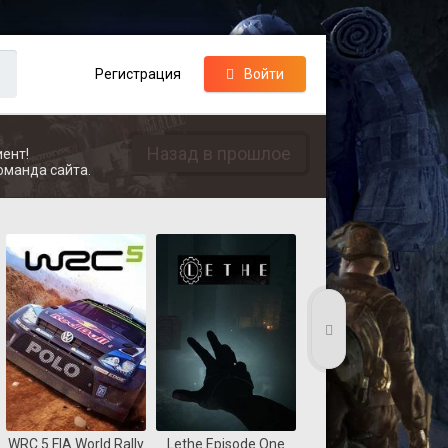
Регистрация
Войти
Назад в прошлое
ент!
оманда сайта.
WRC 5 FIA World Rally
Lethe Episode One
Coast Guard