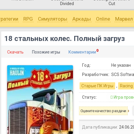
Divided
Cut
тратегии
RPG
Симуляторы
Аркады
Online
Марвел
18 стальных колес. Полный загруз
0
Скачать
Похожие игры
Комментарии
Год:
Не указан
Разработчик:
SCS Softwa
Старые ПК Игры
,
Racing 
Статус:
Игра пров
Оцените качество раздачи
Дата публикации:
24.06.2