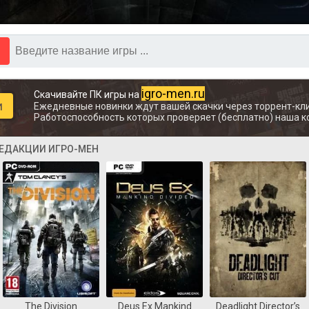
igro-men.ru
Скачивайте ПК игры на
и
Ежедневные новинки ждут вашей скачки через торрент-кли
Работоспособность которых проверяет (бесплатно) наша к
РЕДАКЦИИ ИГРО-МЕН
The Division
Deus Ex Mankind
Deadlight Director’s