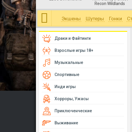
Recon Wildlands
Экшены
Шутеры
Гонки
С
Драки и Файтинги
Взрослые игры 18+
Музыкальные
Спортивные
Инди игры
Хорроры, Ужасы
Приключенческие
Выживание