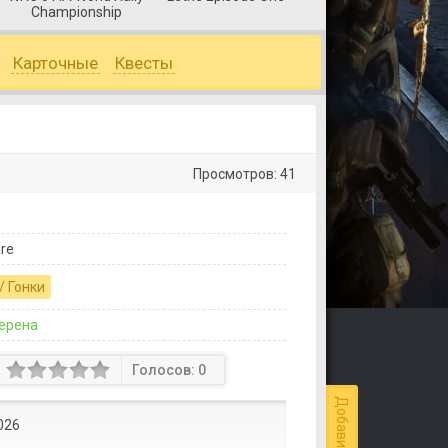
Championship
Карточные
Квесты
Просмотров: 41
re
/ Гонки
ерена
Голосов:
0
026