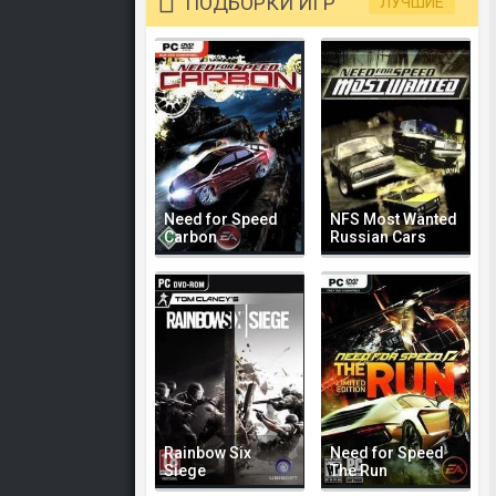
ПОДБОРКИ ИГР
ЛУЧШИЕ
Need for Speed
NFS Most Wanted
Carbon
Russian Cars
Rainbow Six
Need for Speed
Siege
The Run