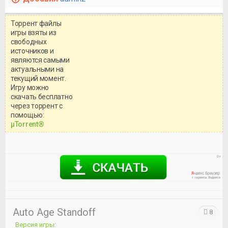
Торрент файлы
игры взяты из
свободных
источников и
являются самыми
актуальными на
текущий момент.
Игру можно
скачать бесплатно
через торрент с
Уважаемый посетитель!
помощью:
Перед бесплатным скачиванием
μTorrent®
игры, рекомендуем ознакомиться с
системными требованиями и
информацией о репаке.
Auto Age Standoff
8
Версия игры: