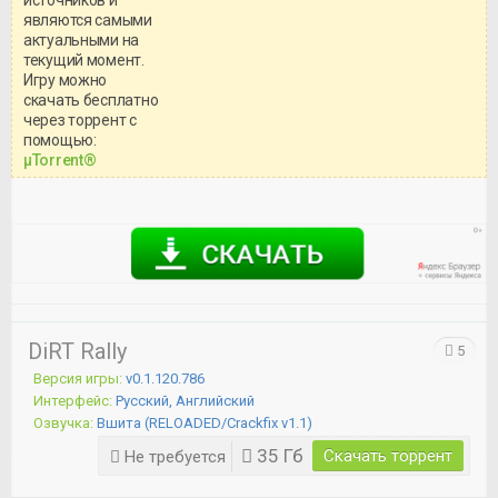
являются самыми
актуальными на
текущий момент.
Игру можно
скачать бесплатно
через торрент с
Уважаемый посетитель!
помощью:
Перед бесплатным скачиванием
μTorrent®
игры, рекомендуем ознакомиться с
системными требованиями и
информацией о репаке.
DiRT Rally
5
Версия игры:
v0.1.120.786
Интерфейс:
Русский, Английский
Озвучка:
Вшита (RELOADED/Crackfix v1.1)
35 Гб
Скачать торрент
Не требуется