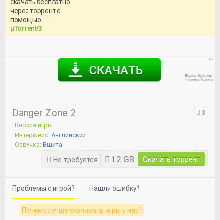
скачать бесплатно
через торрент с
Уважаемый посетитель!
помощью:
Перед бесплатным скачиванием
μTorrent®
игры, рекомендуем ознакомиться с
системными требованиями и
информацией о репаке.
Danger Zone 2
3
Версия игры:
Интерфейс:
Английский
Озвучка:
Вшита
12 GB
Скачать торрент
Не требуется
Проблемы с игрой?
Нашли ошибку?
Почему лучше скачивать игры у нас?