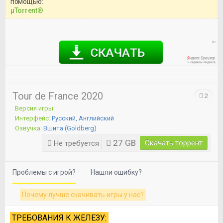
помощью:
Перед бесплатным скачиванием
μTorrent®
игры, рекомендуем ознакомиться с
системными требованиями и
информацией о репаке.
Tour de France 2020
2
Версия игры:
Интерфейс:
Русский, Английский
Озвучка:
Вшита (Goldberg)
27 GB
Скачать торрент
Не требуется
Проблемы с игрой?
Нашли ошибку?
Почему лучше скачивать игры у нас?
ТРЕБОВАНИЯ К ЖЕЛЕЗУ: