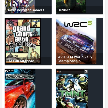
Hover Revolt of Gamers
Defunct
WRC 5 FIA World Rally
ГТА Сан Андреас
Championship