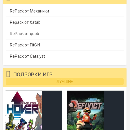
RePack от Механики
Repack от Xatab
RePack от qoob
RePack от FitGirl
RePack от Catalyst
ПОДБОРКИ ИГР
ЛУЧШИЕ