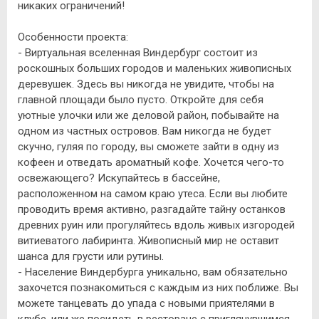
никаких ограничений!
Особенности проекта:
- Виртуальная вселенная Виндербург состоит из
роскошных больших городов и маленьких живописных
деревушек. Здесь вы никогда не увидите, чтобы на
главной площади было пусто. Откройте для себя
уютные улочки или же деловой район, побывайте на
одном из частных островов. Вам никогда не будет
скучно, гуляя по городу, вы сможете зайти в одну из
кофеен и отведать ароматный кофе. Хочется чего-то
освежающего? Искупайтесь в бассейне,
расположенном на самом краю утеса. Если вы любите
проводить время активно, разгадайте тайну останков
древних руин или прогуляйтесь вдоль живых изгородей
витиеватого лабиринта. Живописный мир не оставит
шанса для грусти или рутины.
- Население Виндербурга уникально, вам обязательно
захочется познакомиться с каждым из них поближе. Вы
можете танцевать до упада с новыми приятелями в
клубе, или же посидеть в ресторане с приглянувшимся