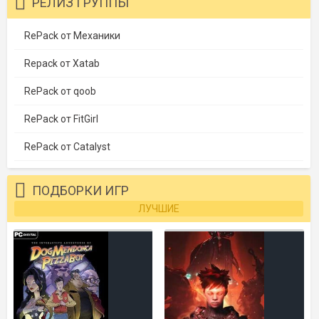
РЕЛИЗ ГРУППЫ
RePack от Механики
Repack от Xatab
RePack от qoob
RePack от FitGirl
RePack от Catalyst
ПОДБОРКИ ИГР
ЛУЧШИЕ