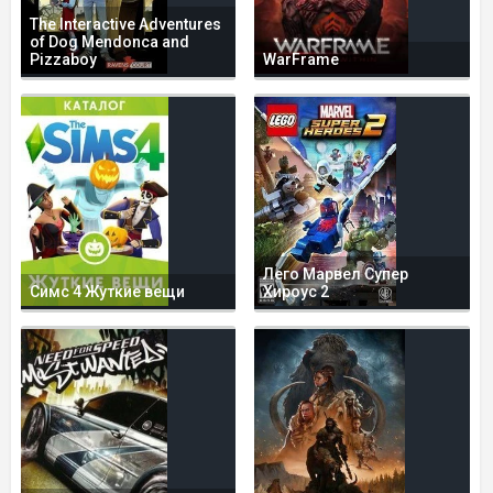
The Interactive Adventures
of Dog Mendonca and
Pizzaboy
WarFrame
Лего Марвел Супер
Симс 4 Жуткие вещи
Хироус 2