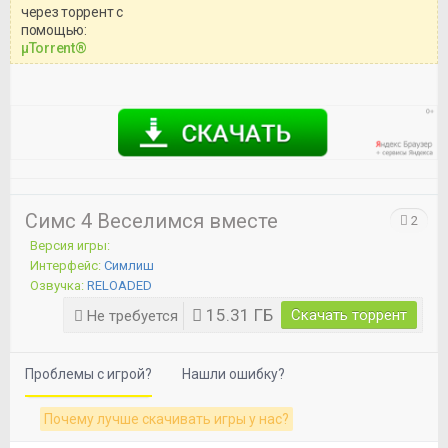
через торрент с
Уважаемый посетитель!
помощью:
Перед бесплатным скачиванием
μTorrent®
игры, рекомендуем ознакомиться с
системными требованиями и
информацией о репаке.
Симс 4 Веселимся вместе
2
Версия игры:
Интерфейс:
Симлиш
Озвучка:
RELOADED
15.31 ГБ
Скачать торрент
Не требуется
Проблемы с игрой?
Нашли ошибку?
Почему лучше скачивать игры у нас?