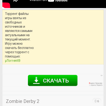
Торрент файлы
игры взяты из
свободных
источников и
являются самыми
актуальными на
текущий момент.
Игру можно
скачать бесплатно
через торрент с
Уважаемый посетитель!
помощью:
Перед бесплатным скачиванием
μTorrent®
игры, рекомендуем ознакомиться с
системными требованиями и
информацией о репаке.
Zombie Derby 2
6