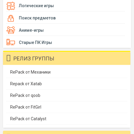
Логические игры
Поиск предметов
Аниме-игры
Старые ПК Игры
РЕЛИЗ ГРУППЫ
RePack от Механики
Repack от Xatab
RePack от qoob
RePack от FitGirl
RePack от Catalyst