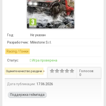
Год:
Не указан
Разработчик:
Milestone S.r.l.
Racing / Гонки
Статус:
Игра проверена
Голосов:
Оцените качество раздачи
0
Дата публикации:
17.06.2026
Поддержка геймпада