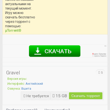
актуальными на
текущий момент.
Игру можно
скачать бесплатно
через торрент с
Уважаемый посетитель!
помощью:
Перед бесплатным скачиванием
μTorrent®
игры, рекомендуем ознакомиться с
системными требованиями и
информацией о репаке.
Gravel
5
Версия игры:
Интерфейс:
Английский
Озвучка:
Вшита
15 GB
Скачать торрент
Не требуется