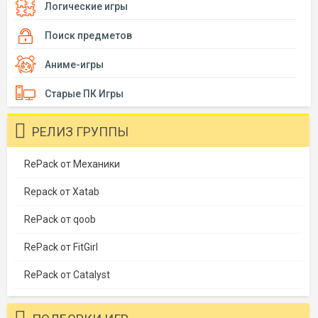
Логические игры
Поиск предметов
Аниме-игры
Старые ПК Игры
РЕЛИЗ ГРУППЫ
RePack от Механики
Repack от Xatab
RePack от qoob
RePack от FitGirl
RePack от Catalyst