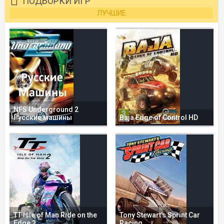
ПОДБОРКИ ИГР
ЛУЧШИЕ
NFS Underground 2
Русские машины
Baja Edge of Control HD
TT Isle of Man Ride on the
Tony Stewart's Sprint Car
Edge 2
Racing