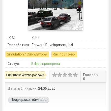
Год:
2019
Разработчик:
Forward Development, Ltd
Simulation / Симуляторы
,
Racing / Гонки
Статус:
Игра проверена
Голосов:
Оцените качество раздачи
0
Дата публикации:
24.06.2026
Поддержка геймпада