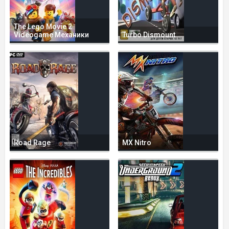
The Lego Movie 2
Videogame Механики
Turbo Dismount
Road Rage
MX Nitro