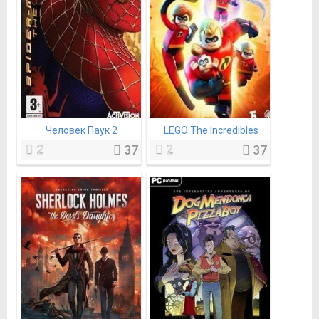
Человек Паук 2
LEGO The Incredibles
2
37
2
37