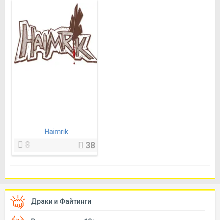
Haimrik
8
38
Драки и Файтинги