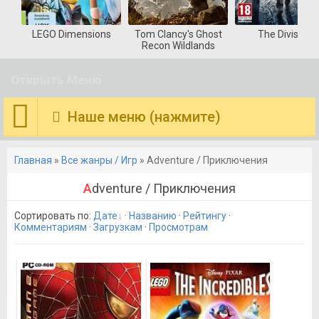
LEGO Dimensions
Tom Clancy's Ghost
The Division
Recon Wildlands
Открыть Меню
Наше меню (нажмите)
Главная
»
Все жанры / Игр
» Adventure / Приключения
Adventure / Приключения
Сортировать по
:
Дате
·
Названию
·
Рейтингу
·
Комментариям
·
Загрузкам
·
Просмотрам