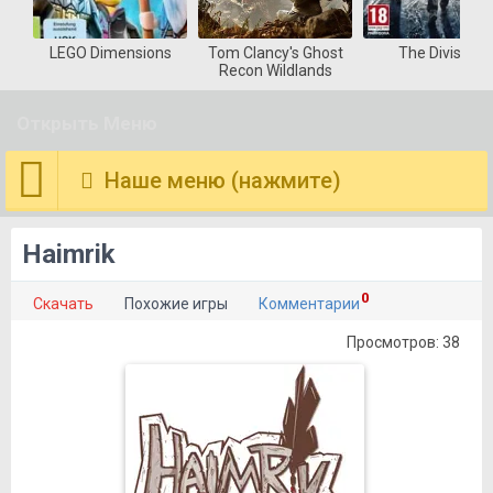
LEGO Dimensions
Tom Clancy's Ghost
The Division
Recon Wildlands
Открыть Меню
Наше меню (нажмите)
Haimrik
0
Скачать
Похожие игры
Комментарии
Просмотров: 38