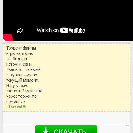
Торрент файлы
игры взяты из
свободных
источников и
являются самыми
актуальными на
текущий момент.
Игру можно
скачать бесплатно
через торрент с
Уважаемый посетитель!
помощью:
Перед бесплатным скачиванием
μTorrent®
игры, рекомендуем ознакомиться с
системными требованиями и
информацией о репаке.