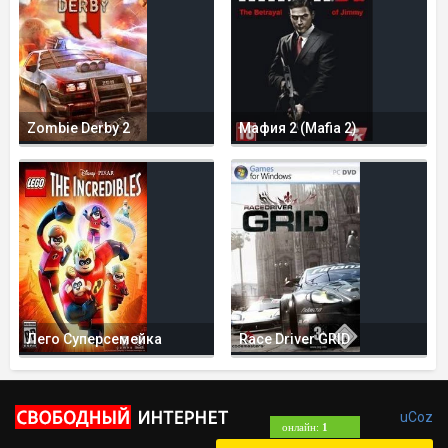
Zombie Derby 2
Мафия 2 (Mafia 2)
Лего Суперсемейка
Race Driver GRID
uCoz
онлайн:
1