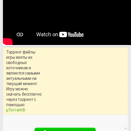
Торрент файлы
игры взяты из
свободных
источников и
являются самыми
актуальными на
текущий момент.
Игру можно
скачать бесплатно
через торрент с
Уважаемый посетитель!
помощью:
Перед бесплатным скачиванием
μTorrent®
игры, рекомендуем ознакомиться с
системными требованиями и
информацией о репаке.