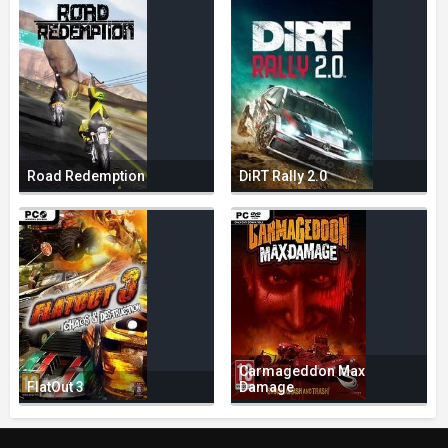
Road Redemption
DiRT Rally 2.0
Carmageddon Max
FlatOut 3
Damage