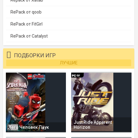
Repack от Xatab
RePack от qoob
RePack от FitGirl
RePack от Catalyst
ПОДБОРКИ ИГР
ЛУЧШИЕ
Just Ride Apparent
Лего Человек Паук
Horizon