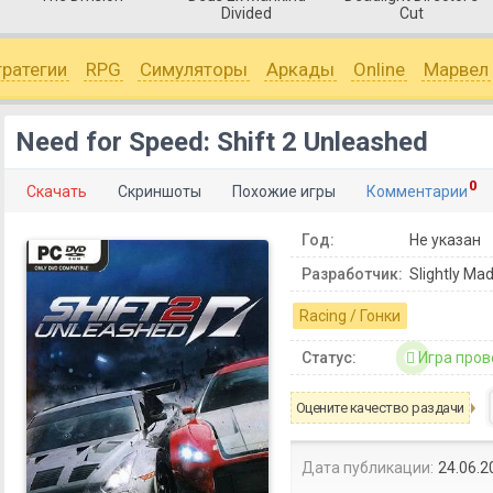
Divided
Cut
тратегии
RPG
Симуляторы
Аркады
Online
Марвел
Need for Speed: Shift 2 Unleashed
0
Скачать
Скриншоты
Похожие игры
Комментарии
Год:
Не указан
Разработчик:
Slightly Mad
Racing / Гонки
Статус:
Игра пров
Оцените качество раздачи
Дата публикации:
24.06.2