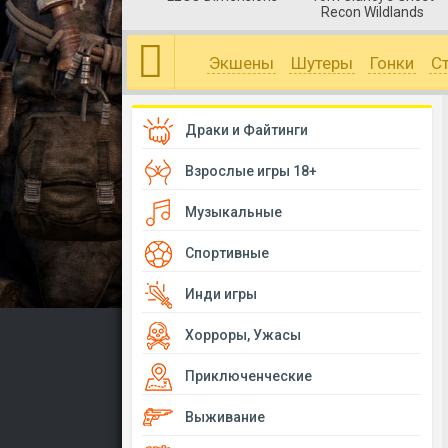
Recon Wildlands
Экшены
Шутеры
Гонки
С
Драки и Файтинги
Взрослые игры 18+
Музыкальные
Спортивные
Инди игры
Хорроры, Ужасы
Приключенческие
Выживание