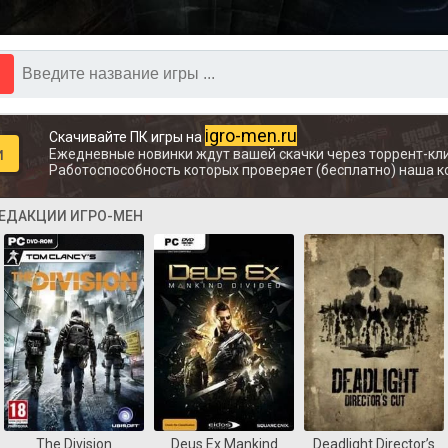
igro-men.ru
Скачивайте ПК игры на
и
Ежедневные новинки ждут вашей скачки через торрент-кли
Работоспособность которых проверяет (бесплатно) наша к
РЕДАКЦИИ ИГРО-МЕН
The Division
Deus Ex Mankind
Deadlight Director’s