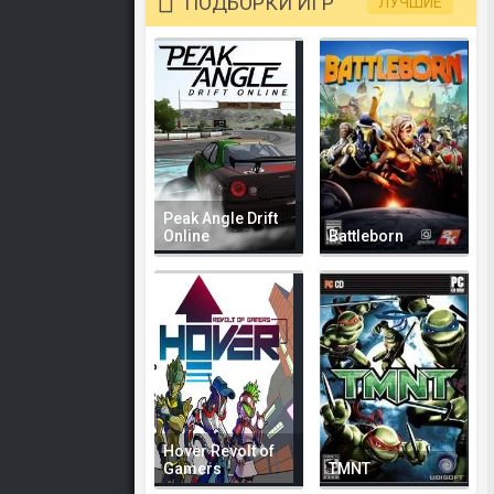
ПОДБОРКИ ИГР
ЛУЧШИЕ
Peak Angle Drift
Online
Battleborn
Hover Revolt of
Gamers
TMNT