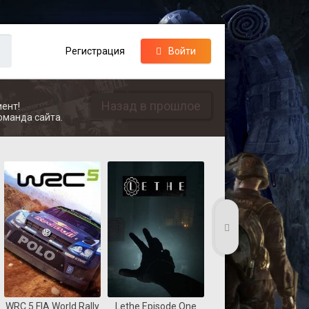
Регистрация
Войти
Назад в прошлое
ент!
оманда сайта.
WRC 5 FIA World Rally
Lethe Episode One
Coast Guard