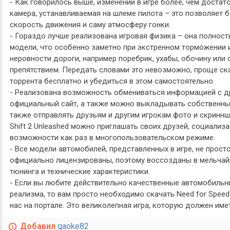
- Как говорилось выше, изменений в игре более, чем достат
камера, устанавливаемая на шлеме пилота – это позволяет 
скорость движения и саму атмосферу гонки.
- Гораздо лучше реализована игровая физика – она полнос
модели, что особенно заметно при экстренном торможении и
неровности дороги, например поребрик, ухабы, обочину или
препятствием. Передать словами это невозможно, проще скача
торрента бесплатно и убедиться в этом самостоятельно.
- Реализована возможность обмениваться информацией с др
официальный сайт, а также можно выкладывать собственные
также отправлять друзьям и другим игрокам фото и скринншо
Shift 2 Unleashed можно приглашать своих друзей, социализ
возможности как раз в многопользовательском режиме.
- Все модели автомобилей, представленных в игре, не прост
официально лицензированы, поэтому воссозданы в мельчайш
тюнинга и технические характеристики.
- Если вы любите действительно качественные автомобиль
реализма, то вам просто необходимо скачать Need for Speed:
нас на портале. Это великолепная игра, которую должен име
Добавил
gaoke82