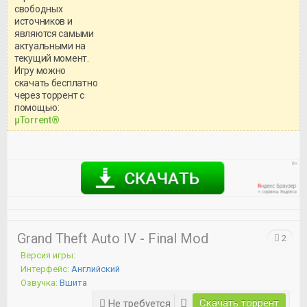
свободных
источников и
являются самыми
актуальными на
текущий момент.
Игру можно
скачать бесплатно
через торрент с
Уважаемый посетитель!
помощью:
Перед бесплатным скачиванием
μTorrent®
игры, рекомендуем ознакомиться с
системными требованиями и
информацией о репаке.
Grand Theft Auto IV - Final Mod
2
Версия игры:
Интерфейс:
Английский
Озвучка:
Вшита
Скачать торрент
Не требуется