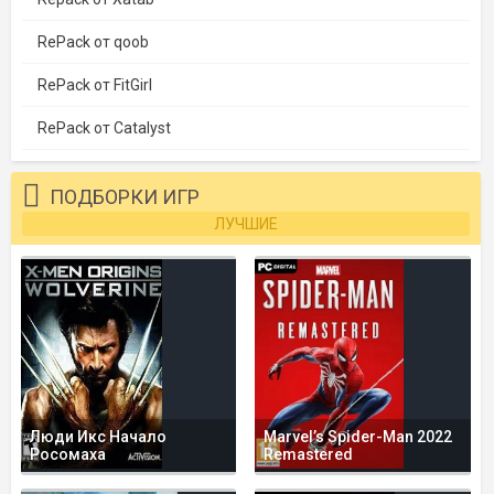
RePack от qoob
RePack от FitGirl
RePack от Catalyst
ПОДБОРКИ ИГР
ЛУЧШИЕ
Люди Икс Начало
Marvel’s Spider-Man 2022
Росомаха
Remastered