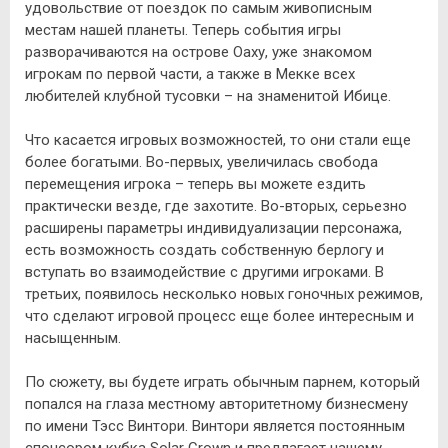
удовольствие от поездок по самым живописным
местам нашей планеты. Теперь события игры
разворачиваются на острове Оаху, уже знакомом
игрокам по первой части, а также в Мекке всех
любителей клубной тусовки – на знаменитой Ибице.
Что касается игровых возможностей, то они стали еще
более богатыми. Во-первых, увеличилась свобода
перемещения игрока – теперь вы можете ездить
практически везде, где захотите. Во-вторых, серьезно
расширены параметры индивидуализации персонажа,
есть возможность создать собственную берлогу и
вступать во взаимодействие с другими игроками. В
третьих, появилось несколько новых гоночных режимов,
что сделают игровой процесс еще более интересным и
насыщенным.
По сюжету, вы будете играть обычным парнем, который
попался на глаза местному авторитетному бизнесмену
по имени Тэсс Винтори. Винтори является постоянным
спонсором кубка Solar Crown и предлагает нашему