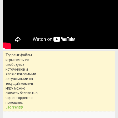
Торрент файлы
игры взяты из
свободных
источников и
являются самыми
актуальными на
текущий момент.
Игру можно
скачать бесплатно
через торрент с
Уважаемый посетитель!
помощью:
Перед бесплатным скачиванием
μTorrent®
игры, рекомендуем ознакомиться с
системными требованиями и
информацией о репаке.