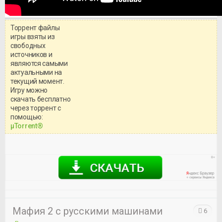
Торрент файлы
игры взяты из
свободных
источников и
являются самыми
актуальными на
текущий момент.
Игру можно
скачать бесплатно
через торрент с
Уважаемый посетитель!
помощью:
Перед бесплатным скачиванием
μTorrent®
игры, рекомендуем ознакомиться с
системными требованиями и
информацией о репаке.
Мафия 2 с русскими машинами
6