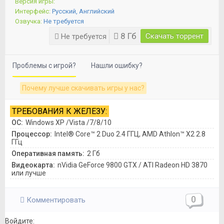
Версия игры:
Интерфейс:
Русский, Английский
Озвучка:
Не требуется
8 Гб
Скачать торрент
Не требуется
Проблемы с игрой?
Нашли ошибку?
Почему лучше скачивать игры у нас?
ТРЕБОВАНИЯ К ЖЕЛЕЗУ:
ОС:
Windows XP /Vista /7/8/10
Процессор:
Intel® Core™ 2 Duo 2.4 ГГЦ, AMD Athlon™ X2 2.8
ГГц
Оперативная память:
2 Гб
Видеокарта:
nVidia GeForce 9800 GTX / ATI Radeon HD 3870
или лучше
0
Комментировать
Войдите: