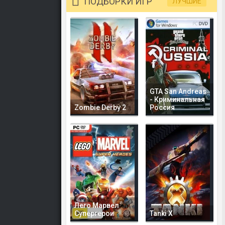
ПОДБОРКИ ИГР
ЛУЧШИЕ
GTA San Andreas
- Криминальная
Zombie Derby 2
Россия
Лего Марвел
Супергерои
Tanki X