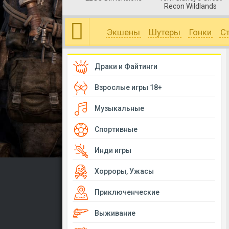
Recon Wildlands
Экшены
Шутеры
Гонки
С
Драки и Файтинги
Взрослые игры 18+
Музыкальные
Спортивные
Инди игры
Хорроры, Ужасы
Приключенческие
Выживание