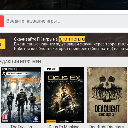
igro-men.ru
Скачивайте ПК игры на
и
Ежедневные новинки ждут вашей скачки через торрент-кли
Работоспособность которых проверяет (бесплатно) наша к
РЕДАКЦИИ ИГРО-МЕН
The Division
Deus Ex Mankind
Deadlight Director’s