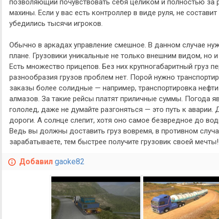
позволяющий почувствовать себя целиком и полностью за 
махины. Если у вас есть контроллер в виде руля, не составит
убедились тысячи игроков.
Обычно в аркадах управление смешное. В данном случае ну
плане. Грузовики уникальные не только внешним видом, но 
Есть множество прицепов. Без них крупногабаритный груз пе
разнообразия грузов проблем нет. Порой нужно транспортир
заказы более солидные — например, транспортировка нефти
алмазов. За такие рейсы платят приличные суммы. Погода яв
гололед, даже не думайте разгоняться — это путь к аварии
дороги. А солнце слепит, хотя оно самое безвредное до вод
Ведь вы должны доставить груз вовремя, в противном случ
зарабатываете, тем быстрее получите грузовик своей мечты!
Добавил
gaoke82