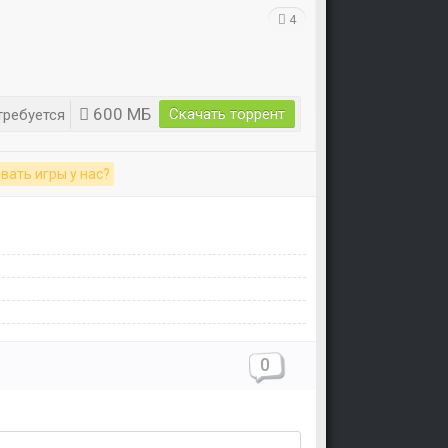
4
600 MБ
Скачать торрент
требуется
вать игры у нас?
0