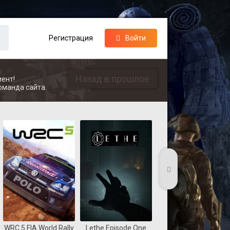
Регистрация
Войти
Назад в прошлое
ент!
оманда сайта.
WRC 5 FIA World Rally
Lethe Episode One
Coast Guard