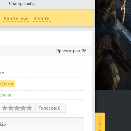
Championship
Карточные
Квесты
Просмотров: 36
re
/ Гонки
ерена
Голосов:
0
026