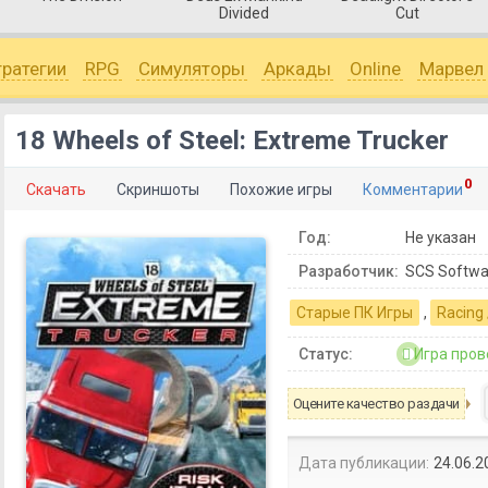
Divided
Cut
тратегии
RPG
Симуляторы
Аркады
Online
Марвел
18 Wheels of Steel: Extreme Trucker
0
Скачать
Скриншоты
Похожие игры
Комментарии
Год:
Не указан
Разработчик:
SCS Softwa
Старые ПК Игры
,
Racing 
Статус:
Игра пров
Оцените качество раздачи
Дата публикации:
24.06.2