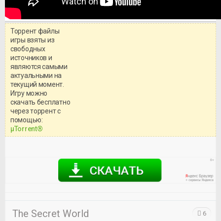
Торрент файлы
игры взяты из
свободных
источников и
являются самыми
актуальными на
текущий момент.
Игру можно
скачать бесплатно
через торрент с
Уважаемый посетитель!
помощью:
Перед бесплатным скачиванием
μTorrent®
игры, рекомендуем ознакомиться с
системными требованиями и
информацией о репаке.
The Secret World
6