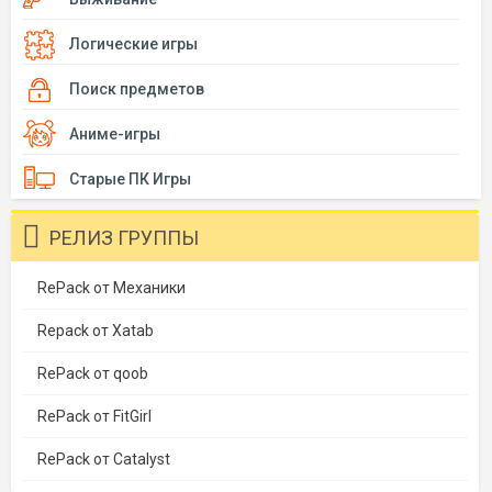
Логические игры
Поиск предметов
Аниме-игры
Старые ПК Игры
РЕЛИЗ ГРУППЫ
RePack от Механики
Repack от Xatab
RePack от qoob
RePack от FitGirl
RePack от Catalyst