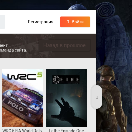
Регистрация
Войти
Назад в прошлое
ент!
оманда сайта.
WRC 5 FIA World Rally
Lethe Episode One
Coast Guard