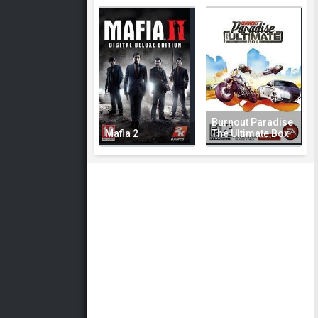
Burnout Paradise
Mafia 2
The Ultimate Box