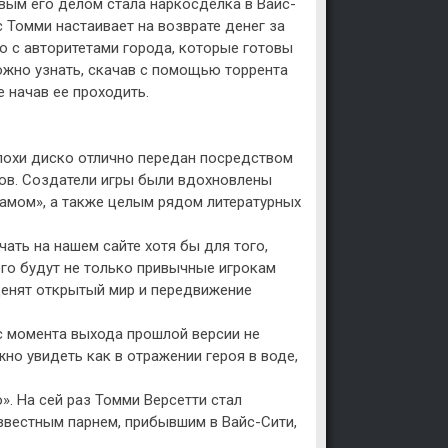
рвым его делом стала наркосделка в Вайс-
 Томми настаивает на возврате денег за
о с авторитетами города, которые готовы
ожно узнать, скачав с помощью торрента
е начав ее проходить.
эпохи диско отлично передан посредством
ов. Создатели игры были вдохновлены
рамом», а также целым рядом литературных
ачать на нашем сайте хотя бы для того,
ого будут не только привычные игрокам
ценят открытый мир и передвижение
 с момента выхода прошлой версии не
жно увидеть как в отражении героя в воде,
o». На сей раз Томми Версетти стал
звестным парнем, прибывшим в Вайс-Сити,