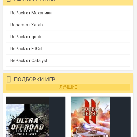
RePack от Механики
Repack от Xatab
RePack от qoob
RePack от FitGirl
RePack от Catalyst
ПОДБОРКИ ИГР
ЛУЧШИЕ