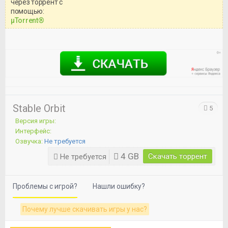
через торрент с
Уважаемый посетитель!
помощью:
Перед бесплатным скачиванием
μTorrent®
игры, рекомендуем ознакомиться с
системными требованиями и
информацией о репаке.
Stable Orbit
5
Версия игры:
Интерфейс:
Озвучка:
Не требуется
4 GB
Скачать торрент
Не требуется
Проблемы с игрой?
Нашли ошибку?
Почему лучше скачивать игры у нас?