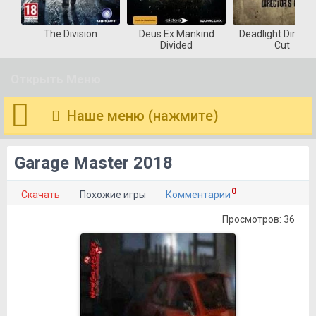
st
The Division
Deus Ex Mankind
Deadlight Directo
s
Divided
Cut
Открыть Меню
Наше меню (нажмите)
Garage Master 2018
0
Скачать
Похожие игры
Комментарии
Просмотров: 36