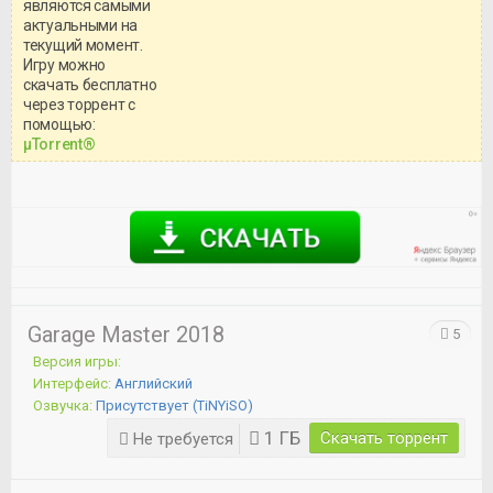
являются самыми
актуальными на
текущий момент.
Игру можно
скачать бесплатно
через торрент с
Уважаемый посетитель!
помощью:
Перед бесплатным скачиванием
μTorrent®
игры, рекомендуем ознакомиться с
системными требованиями и
информацией о репаке.
Garage Master 2018
5
Версия игры:
Интерфейс:
Английский
Озвучка:
Присутствует (TiNYiSO)
1 ГБ
Скачать торрент
Не требуется