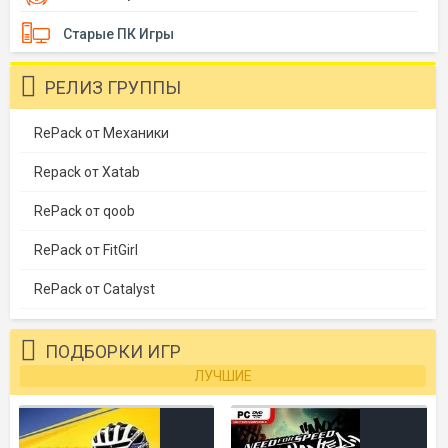
Старые ПК Игры
РЕЛИЗ ГРУППЫ
RePack от Механики
Repack от Xatab
RePack от qoob
RePack от FitGirl
RePack от Catalyst
ПОДБОРКИ ИГР
ЛУЧШИЕ