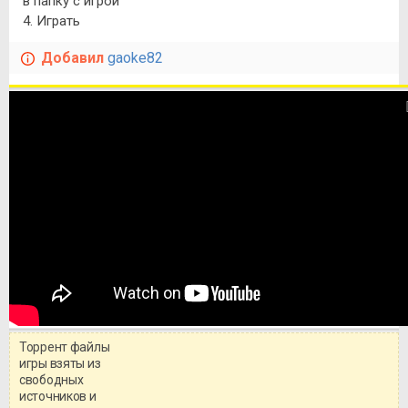
в папку с игрой
4. Играть
Добавил
gaoke82
Торрент файлы
игры взяты из
свободных
источников и