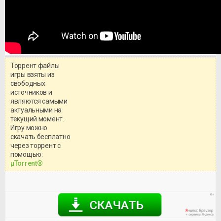
Торрент файлы
игры взяты из
свободных
источников и
являются самыми
актуальными на
текущий момент.
Игру можно
скачать бесплатно
через торрент с
Уважаемый посетитель!
помощью:
Перед бесплатным скачиванием
μTorrent®
игры, рекомендуем ознакомиться с
системными требованиями и
информацией о репаке.