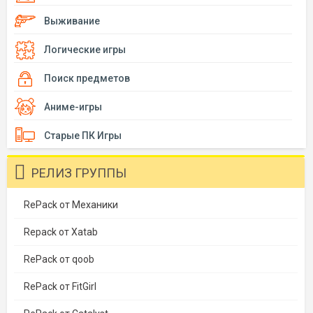
Выживание
Логические игры
Поиск предметов
Аниме-игры
Старые ПК Игры
РЕЛИЗ ГРУППЫ
RePack от Механики
Repack от Xatab
RePack от qoob
RePack от FitGirl