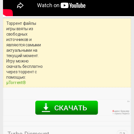
Торрент файлы
игры взяты из
свободных
источников и
являются самыми
актуальными на
текущий момент.
Игру можно
скачать бесплатно
через торрент с
Уважаемый посетитель!
помощью:
Перед бесплатным скачиванием
μTorrent®
игры, рекомендуем ознакомиться с
системными требованиями и
информацией о репаке.
3