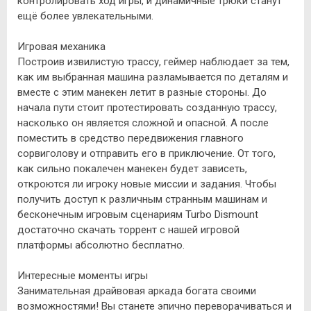
контролировать ход игры, и динамичные трюки станут
ещё более увлекательными.
Игровая механика
Построив извилистую трассу, геймер наблюдает за тем,
как им выбранная машина разламывается по деталям и
вместе с этим манекен летит в разные стороны. До
начала пути стоит протестировать созданную трассу,
насколько он является сложной и опасной. А после
поместить в средство передвижения главного
сорвиголову и отправить его в приключение. От того,
как сильно покалечен манекен будет зависеть,
откроются ли игроку новые миссии и задания. Чтобы
получить доступ к различным странным машинам и
бесконечным игровым сценариям Turbo Dismount
достаточно скачать торрент с нашей игровой
платформы абсолютно бесплатно.
Интересные моменты игры
Занимательная драйвовая аркада богата своими
возможностями! Вы станете эпично переворачиваться и