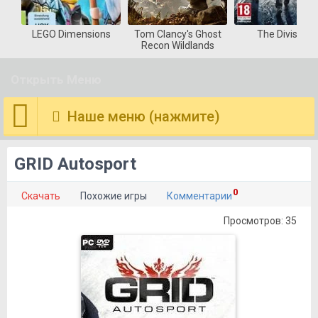
LEGO Dimensions
Tom Clancy's Ghost
The Division
Recon Wildlands
Открыть Меню
Наше меню (нажмите)
GRID Autosport
0
Скачать
Похожие игры
Комментарии
Просмотров: 35