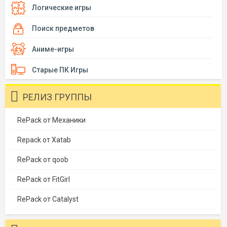
Логические игры
Поиск предметов
Аниме-игры
Старые ПК Игры
РЕЛИЗ ГРУППЫ
RePack от Механики
Repack от Xatab
RePack от qoob
RePack от FitGirl
RePack от Catalyst