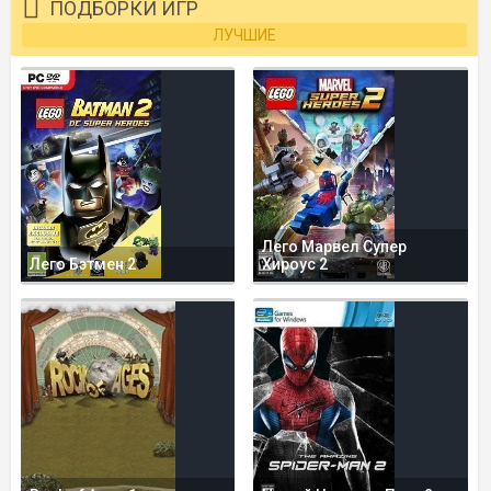
ПОДБОРКИ ИГР
ЛУЧШИЕ
Лего Марвел Супер
Лего Бэтмен 2
Хироус 2