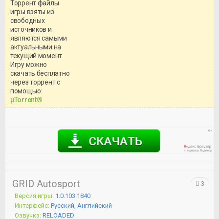
Торрент файлы
игры взяты из
свободных
источников и
являются самыми
актуальными на
текущий момент.
Игру можно
скачать бесплатно
через торрент с
Уважаемый посетитель!
помощью:
Перед бесплатным скачиванием
μTorrent®
игры, рекомендуем ознакомиться с
системными требованиями и
информацией о репаке.
GRID Autosport
3
Версия игры:
1.0.103.1840
Интерфейс:
Русский, Английский
Озвучка:
RELOADED