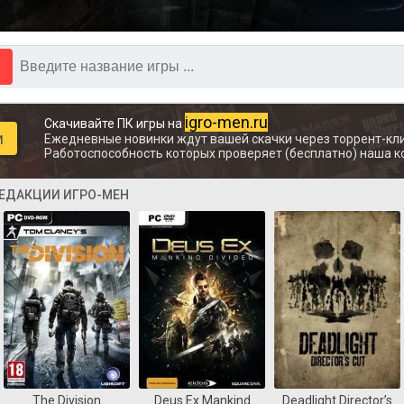
igro-men.ru
Скачивайте ПК игры на
и
Ежедневные новинки ждут вашей скачки через торрент-кли
Работоспособность которых проверяет (бесплатно) наша к
РЕДАКЦИИ ИГРО-МЕН
The Division
Deus Ex Mankind
Deadlight Director’s