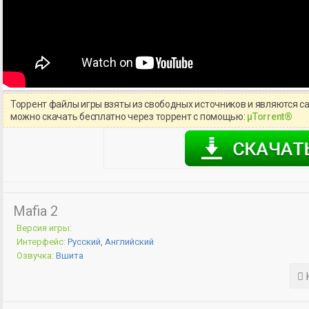
Торрент файлы игры взяты из свободных источников и являются с
можно скачать бесплатно через торрент с помощью:
μTorrent®
Mafia 2
Версия игры:
Интерфейс:
Русский, Английский
Озвучка:
Вшита
Н