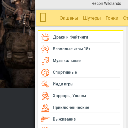
Recon Wildlands
Экшены
Шутеры
Гонки
С
Драки и Файтинги
Взрослые игры 18+
Музыкальные
Спортивные
Инди игры
Хорроры, Ужасы
Приключенческие
Выживание