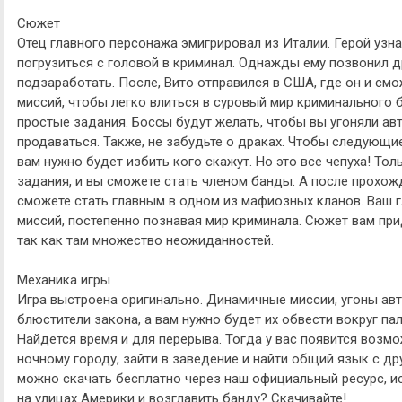
Сюжет
Отец главного персонажа эмигрировал из Италии. Герой узна
погрузиться с головой в криминал. Однажды ему позвонил д
подзаработать. После, Вито отправился в США, где он и см
миссий, чтобы легко влиться в суровый мир криминального 
простые задания. Боссы будут желать, чтобы вы угоняли ав
продаваться. Также, не забудьте о драках. Чтобы следующи
вам нужно будет избить кого скажут. Но это все чепуха! То
задания, и вы сможете стать членом банды. А после прохож
сможете стать главным в одном из мафиозных кланов. Ваш г
миссий, постепенно познавая мир криминала. Сюжет вам при
так как там множество неожиданностей.
Механика игры
Игра выстроена оригинально. Динамичные миссии, угоны ав
блюстители закона, а вам нужно будет их обвести вокруг па
Найдется время и для перерыва. Тогда у вас появится возм
ночному городу, зайти в заведение и найти общий язык с д
можно скачать бесплатно через наш официальный ресурс, ис
на улицах Америки и возглавить банду? Скачивайте!