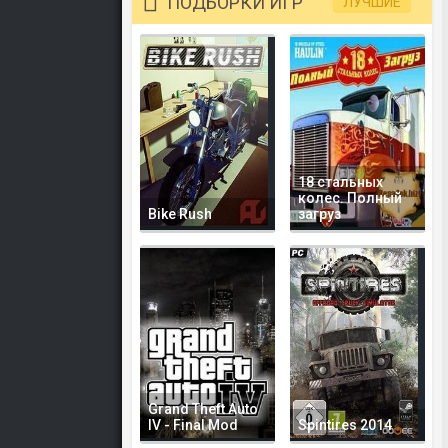
ПОДБОРКИ ИГР
ЛУЧШИЕ
18 стальных
колес. Полный
Bike Rush
загруз
Grand Theft Auto
IV - Final Mod
Spintires 2014