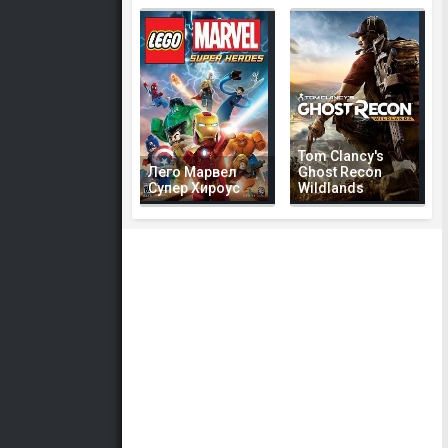
Tom Clancy's
Лего Марвел
Ghost Recon
Супер Хироус
Wildlands