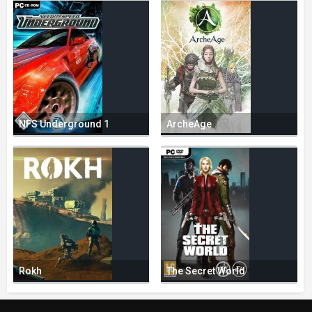
NFS Underground 1
ArcheAge
Rokh
The Secret World