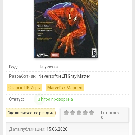
Год:
Не указан
Разработчик:
Neversoft и LTI Gray Matter
Старые ПК Игры
,
Marvel's / Марвел
Статус:
Игра проверена
Голосов:
Оцените качество раздачи
0
Дата публикации:
15.06.2026