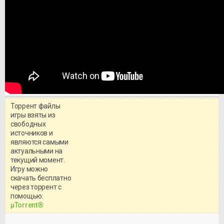
Торрент файлы
игры взяты из
свободных
источников и
являются самыми
актуальными на
текущий момент.
Игру можно
скачать бесплатно
через торрент с
Уважаемый посетитель!
помощью:
Перед бесплатным скачиванием
μTorrent®
игры, рекомендуем ознакомиться с
системными требованиями и
информацией о репаке.