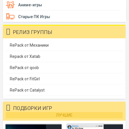
Аниме-игры
Старые ПК Игры
РЕЛИЗ ГРУППЫ
RePack от Механики
Repack от Xatab
RePack от qoob
RePack от FitGirl
RePack от Catalyst
ПОДБОРКИ ИГР
ЛУЧШИЕ