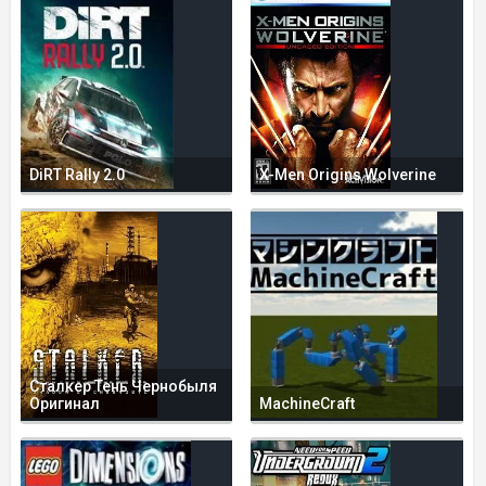
DiRT Rally 2.0
X-Men Origins Wolverine
Сталкер Тень Чернобыля
Оригинал
MachineCraft