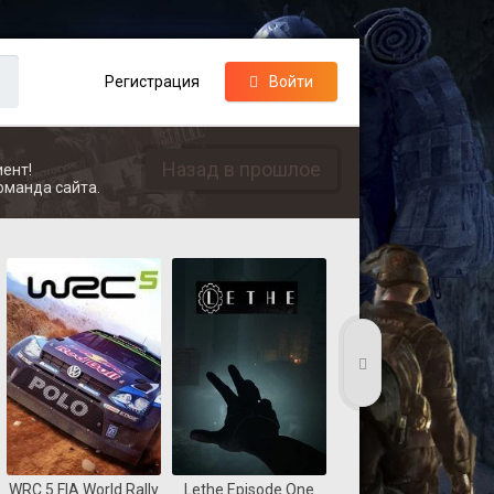
Регистрация
Войти
Назад в прошлое
ент!
оманда сайта.
WRC 5 FIA World Rally
Lethe Episode One
Dungelot Shattered