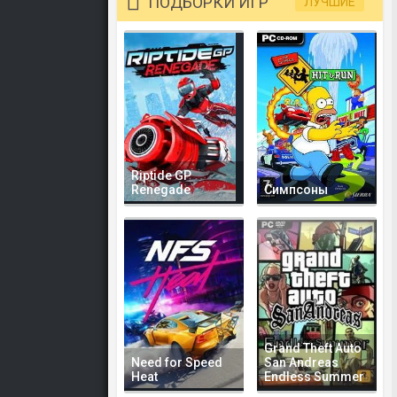
ПОДБОРКИ ИГР
ЛУЧШИЕ
Riptide GP
Renegade
Симпсоны
Grand Theft Auto
Need for Speed
San Andreas
Heat
Endless Summer