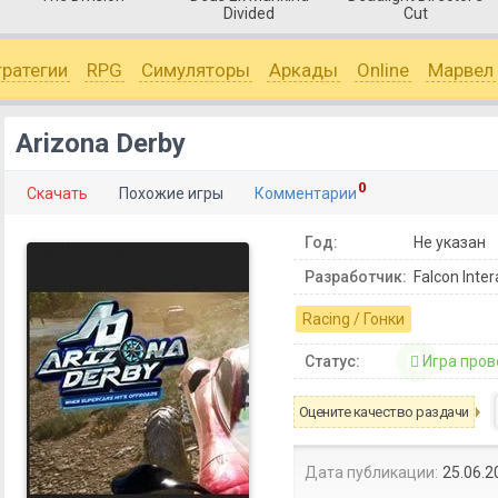
Divided
Cut
тратегии
RPG
Симуляторы
Аркады
Online
Марвел
Arizona Derby
0
Скачать
Похожие игры
Комментарии
Год:
Не указан
Разработчик:
Falcon Inter
Racing / Гонки
Статус:
Игра пров
Оцените качество раздачи
Дата публикации:
25.06.2