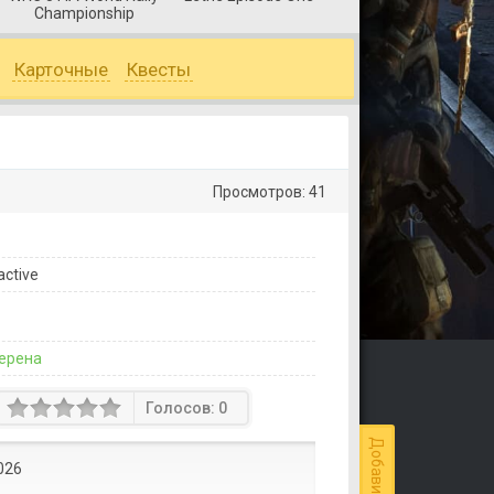
Championship
Lands
Карточные
Квесты
Просмотров: 41
active
ерена
Голосов:
0
026