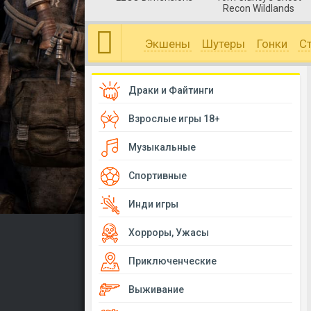
Recon Wildlands
Экшены
Шутеры
Гонки
С
Драки и Файтинги
Взрослые игры 18+
Музыкальные
Спортивные
Инди игры
Хорроры, Ужасы
Приключенческие
Выживание