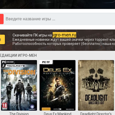
igro-men.ru
Скачивайте ПК игры на
и
Ежедневные новинки ждут вашей скачки через торрент-кли
Работоспособность которых проверяет (бесплатно) наша к
РЕДАКЦИИ ИГРО-МЕН
The Division
Deus Ex Mankind
Deadlight Director’s