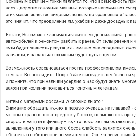
Основным отличием гонки является то, что возможность при
всех - дорогие гоночные машины, которые напоминают супер
этих машин является видоизмененным по сравнению с "класси
это значит, что преодоление ям, ухабов и даже досадных па
Кстати, Вы сможете заниматься лично модернизацией транс
автомобилей и ремонтом разбитых ранее. От силы рвения и
пути будет зависеть репутация - именно она определит, смо
запчасти, и насколько сложным будет путь в целом.
Возможность соревноваться против профессионалов, имеющ
том, как Вы выглядите. Попробуйте выглядеть необычно и 
и помните, что при наличии усердия о Вас будут знать многи
важен при желании понравиться гоночным легендам.
Битвы с матерыми боссами. А сложно ли это?
Внимание обращать нужно, в первую очередь, на главарей - 
мощных транспортных средств у боссов, возможность прео
скорость на пути к финишу - то, что помогает им оставаться 
выявленная у того или иного босса слабость является очен
обратить в собственное преимущество. Определение стилей