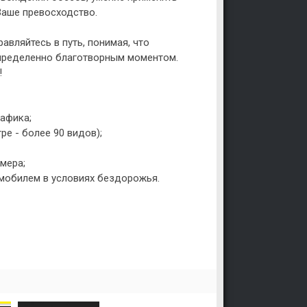
аше превосходство.
равляйтесь в путь, понимая, что
пределенно благотворным моментом.
!
рафика;
ре - более 90 видов);
мера;
омобилем в условиях бездорожья.