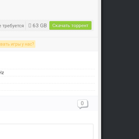
63 GB
Скачать торрент
 требуется
вать игры у нас?
Hz
0