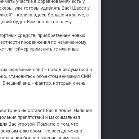
нимать участие в соревнованиях есть у
кары, уже готовы удивлять Вас! Шасси у
кой" - колеса здесь больше и крепче, а
дений будет Вам вполне по плечу.
портных средств, приобретением новых
 честности продвижения по намеченному
жет ли геймер применить те или иные
их серьезный опыт - повод задуматься о
ярко, становитесь объектом внимания СМИ
е. Внешний вид - фактор, который очень
они точно не оставят Вас в покое. Наличие
доления препятствий и максимальная
для Вас угрозой. Помните о том, что
ь важным фактором - ее всегда можно
 вождения боссов, умение применять