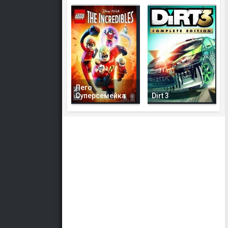
Лего
Суперсемейка
Dirt 3