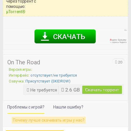
через торрент с
Уважаемый посетитель!
помощью:
Перед бесплатным скачиванием
μTorrent®
игры, рекомендуем ознакомиться с
системными требованиями и
информацией о репаке.
On The Road
20
Версия игры:
Интерфейс:
отсутствует/не требуется
Озвучка:
Присутствует (SKIDROW)
2.6 GB
Скачать торрент
Не требуется
Проблемы с игрой?
Нашли ошибку?
Почему лучше скачивать игры у нас?