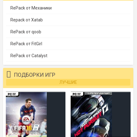
RePack от Механики
Repack от Xatab
RePack от qoob
RePack от FitGirl
RePack от Catalyst
ПОДБОРКИ ИГР
ЛУЧШИЕ