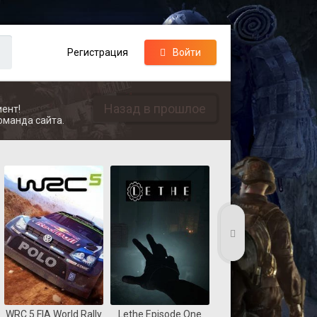
Регистрация
Войти
Назад в прошлое
ент!
оманда сайта.
WRC 5 FIA World Rally
Lethe Episode One
Coast Guard