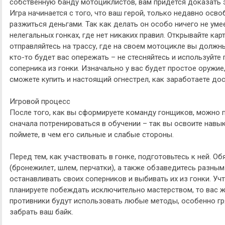
собственную банду мотоциклистов, вам придется доказать э
Игра начинается с того, что ваш герой, только недавно ос
разжиться деньгами. Так как делать он особо ничего не умее
нелегальных гонках, где нет никаких правил. Открывайте кар
отправляйтесь на трассу, где на своем мотоцикле вы должн
кто-то будет вас опережать – не стесняйтесь и используйте
соперника из гонки. Изначально у вас будет простое оружие,
сможете купить и настоящий огнестрел, как заработаете дос
Игровой процесс
После того, как вы сформируете команду гонщиков, можно п
сначала потренироваться в обучении – так вы освоите навы
поймете, в чем его сильные и слабые стороны.
Перед тем, как участвовать в гонке, подготовьтесь к ней. 
(бронежилет, шлем, перчатки), а также обзаведитесь разны
останавливать своих соперников и выбивать их из гонки. Учт
планируете побеждать исключительно мастерством, то вас ж
противники будут использовать любые методы, особенно гря
забрать ваш байк.