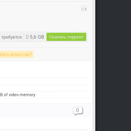
3
5,6 GB
Скачать торрент
 требуется
вать игры у нас?
2MB of video memory
0