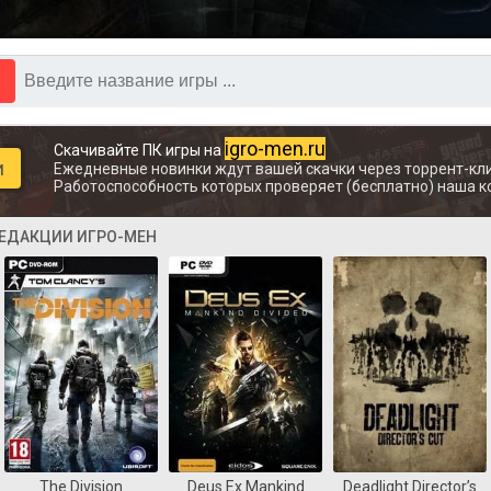
igro-men.ru
Скачивайте ПК игры на
и
Ежедневные новинки ждут вашей скачки через торрент-кли
Работоспособность которых проверяет (бесплатно) наша к
РЕДАКЦИИ ИГРО-МЕН
The Division
Deus Ex Mankind
Deadlight Director’s