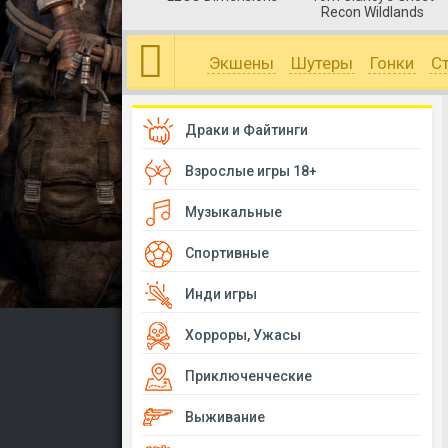
Recon Wildlands
Экшены
Шутеры
Гонки
С
Драки и Файтинги
Взрослые игры 18+
Музыкальные
Спортивные
Инди игры
Хорроры, Ужасы
Приключенческие
Выживание