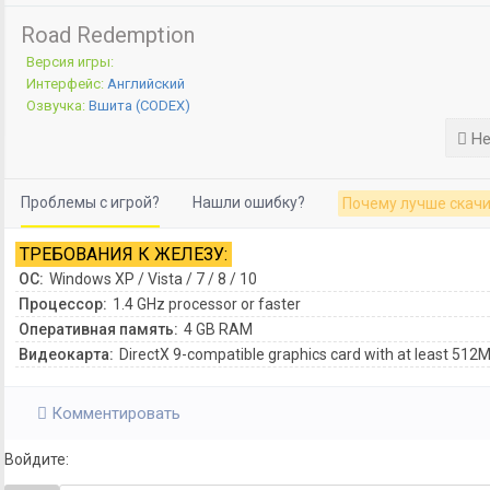
Road Redemption
Версия игры:
Интерфейс:
Английский
Озвучка:
Вшита (CODEX)
Не
Проблемы с игрой?
Нашли ошибку?
Почему лучше скачи
ТРЕБОВАНИЯ К ЖЕЛЕЗУ:
ОС:
Windows XP / Vista / 7 / 8 / 10
Процессор:
1.4 GHz processor or faster
Оперативная память:
4 GB RAM
Видеокарта:
DirectX 9-compatible graphics card with at least 51
Комментировать
Войдите: