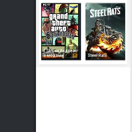
ГТА Сан Андреас
с модами
Steel Rats