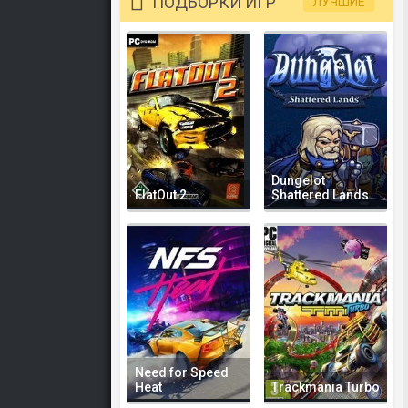
ПОДБОРКИ ИГР
ЛУЧШИЕ
Dungelot
FlatOut 2
Shattered Lands
Need for Speed
Heat
Trackmania Turbo