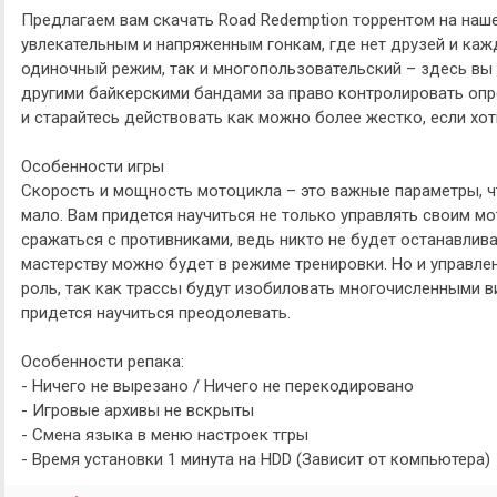
Предлагаем вам скачать Road Redemption торрентом на наше
увлекательным и напряженным гонкам, где нет друзей и каж
одиночный режим, так и многопользовательский – здесь вы 
другими байкерскими бандами за право контролировать опр
и старайтесь действовать как можно более жестко, если хо
Особенности игры
Скорость и мощность мотоцикла – это важные параметры, чт
мало. Вам придется научиться не только управлять своим м
сражаться с противниками, ведь никто не будет останавлива
мастерству можно будет в режиме тренировки. Но и управл
роль, так как трассы будут изобиловать многочисленными 
придется научиться преодолевать.
Особенности репака:
- Ничего не вырезано / Ничего не перекодировано
- Игровые архивы не вскрыты
- Смена языка в меню настроек тгры
- Время установки 1 минута на HDD (Зависит от компьютера)