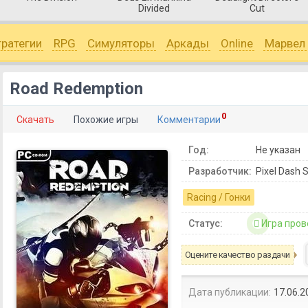
Divided
Cut
тратегии
RPG
Симуляторы
Аркады
Online
Марвел
Road Redemption
0
Скачать
Похожие игры
Комментарии
Год:
Не указан
Разработчик:
Pixel Dash S
Racing / Гонки
Статус:
Игра пров
Оцените качество раздачи
Дата публикации:
17.06.2