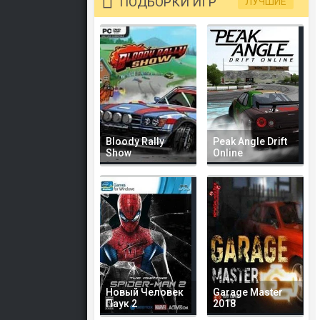
ПОДБОРКИ ИГР
ЛУЧШИЕ
Bloody Rally
Peak Angle Drift
Show
Online
Новый Человек
Garage Master
Паук 2
2018