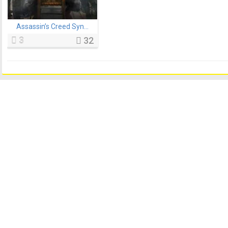
Assassin’s Creed Syn...
3
32