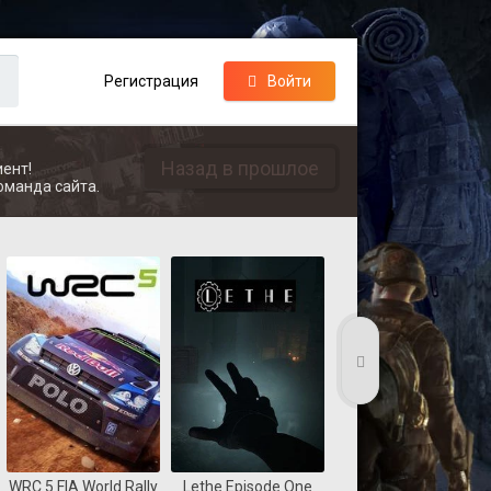
Регистрация
Войти
Назад в прошлое
ент!
оманда сайта.
WRC 5 FIA World Rally
Lethe Episode One
Coast Guard