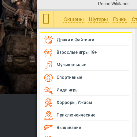
Recon Wildlands
Экшены
Шутеры
Гонки
С
Драки и Файтинги
Взрослые игры 18+
Музыкальные
Спортивные
Инди игры
Хорроры, Ужасы
Приключенческие
Выживание