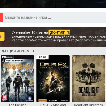
igro-men.ru
Скачивайте ПК игры на
и
Ежедневные новинки ждут вашей скачки через торрент-кли
Работоспособность которых проверяет (бесплатно) наша к
РЕДАКЦИИ ИГРО-МЕН
The Division
Deus Ex Mankind
Deadlight Director’s