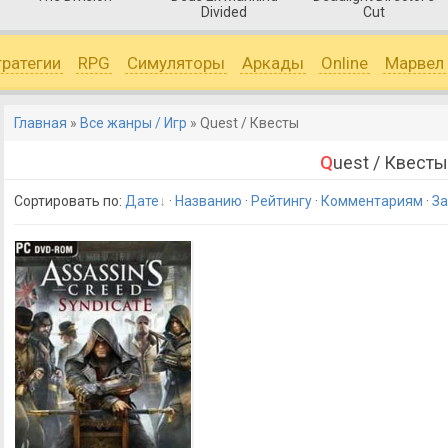
Divided
Cut
тратегии
RPG
Симуляторы
Аркады
Online
Марвел
Главная
»
Все жанры / Игр
» Quest / Квесты
Quest / Квесты
Сортировать по
:
Дате
·
Названию
·
Рейтингу
·
Комментариям
·
За