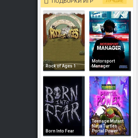
ПОДБОРКИ ИГР
ЛУЧШИЕ
Motorsport
Rock of Ages 1
Manager
Teenage Mutant
Ninja Turtles
Born Into Fear
Portal Power