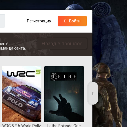
Регистрация
Войти
Назад в прошлое
ент!
оманда сайта.
WRC 5 FIA World Rally
Lethe Episode One
Coast Guard