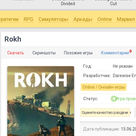
Divided
Cut
тратегии
RPG
Симуляторы
Аркады
Online
Марвел
Rokh
0
Скачать
Скриншоты
Похожие игры
Комментарии
Год:
Не указан
Разработчик:
Darewise En
Online / Онлайн-игры
Статус:
Игра пров
Оцените качество раздачи
Дата публикации:
15.06.2