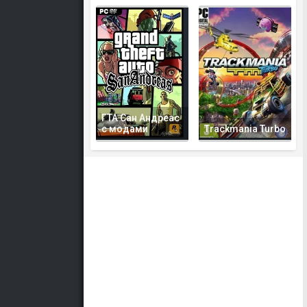
ГТА Сан Андреас
с модами
Trackmania Turbo