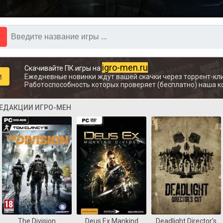
igro-men.ru
Скачивайте ПК игры на
и
Ежедневные новинки ждут вашей скачки через торрент-кли
Работоспособность которых проверяет (бесплатно) наша к
РЕДАКЦИИ ИГРО-МЕН
The Division
Deus Ex Mankind
Deadlight Director’s