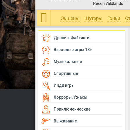
Recon Wildlands
Экшены
Шутеры
Гонки
С
Драки и Файтинги
Взрослые игры 18+
Музыкальные
Спортивные
Инди игры
Хорроры, Ужасы
Приключенческие
Выживание