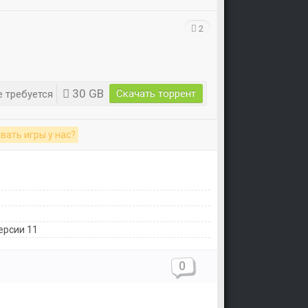
2
30 GB
Скачать торрент
 требуется
вать игры у нас?
Версии 11
0