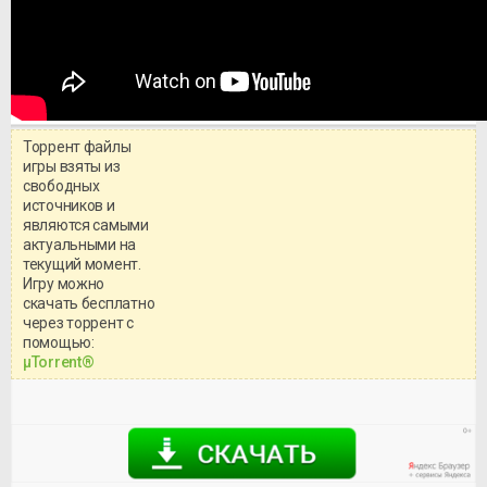
Торрент файлы
игры взяты из
свободных
источников и
являются самыми
актуальными на
текущий момент.
Игру можно
скачать бесплатно
через торрент с
Уважаемый посетитель!
помощью:
Перед бесплатным скачиванием
μTorrent®
игры, рекомендуем ознакомиться с
системными требованиями и
информацией о репаке.