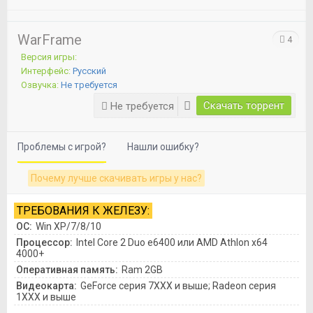
WarFrame
4
Версия игры:
Интерфейс:
Русский
Озвучка:
Не требуется
Скачать торрент
Не требуется
Проблемы с игрой?
Нашли ошибку?
Почему лучше скачивать игры у нас?
ТРЕБОВАНИЯ К ЖЕЛЕЗУ:
ОС:
Win XP/7/8/10
Процессор:
Intel Core 2 Duo e6400 или AMD Athlon x64
4000+
Оперативная память:
Ram 2GB
Видеокарта:
GeForce серия 7XXX и выше; Radeon серия
1XXX и выше