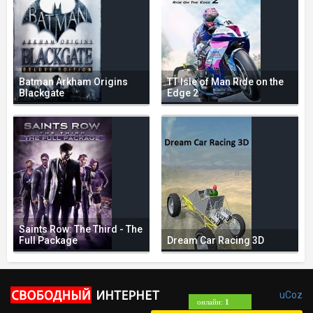
Batman Arkham Origins
TT Isle of Man Ride on the
Blackgate
Edge 2
Saints Row: The Third - The
Full Package
Dream Car Racing 3D
uCoz
онлайн:
1