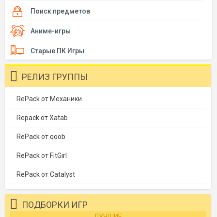
Поиск предметов
Аниме-игры
Старые ПК Игры
РЕЛИЗ ГРУППЫ
RePack от Механики
Repack от Xatab
RePack от qoob
RePack от FitGirl
RePack от Catalyst
ПОДБОРКИ ИГР
ЛУЧШИЕ