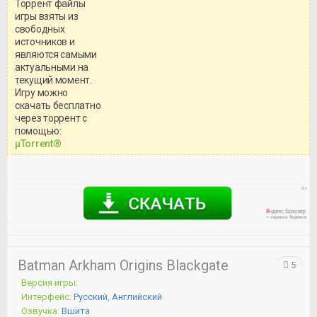
Торрент файлы
игры взяты из
свободных
источников и
являются самыми
актуальными на
текущий момент.
Игру можно
скачать бесплатно
через торрент с
Уважаемый посетитель!
помощью:
Перед бесплатным скачиванием
μTorrent®
игры, рекомендуем ознакомиться с
системными требованиями и
информацией о репаке.
Batman Arkham Origins Blackgate
5
Версия игры:
Интерфейс:
Русский, Английский
Озвучка:
Вшита