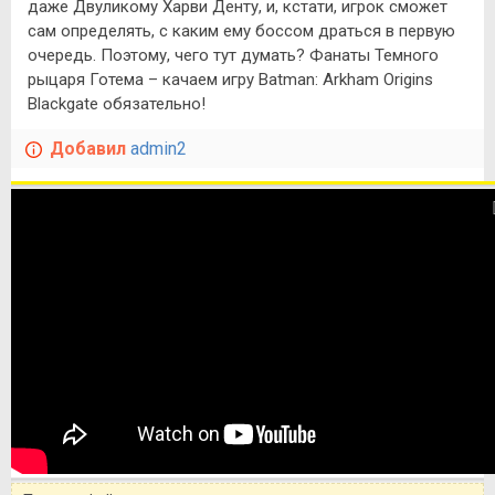
даже Двуликому Харви Денту, и, кстати, игрок сможет
сам определять, с каким ему боссом драться в первую
очередь. Поэтому, чего тут думать? Фанаты Темного
рыцаря Готема – качаем игру Batman: Arkham Origins
Blackgate обязательно!
Добавил
admin2