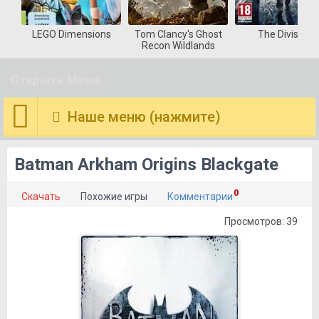
LEGO Dimensions
Tom Clancy's Ghost
The Division
Recon Wildlands
Открыть Меню
Наше меню (нажмите)
Batman Arkham Origins Blackgate
0
Скачать
Похожие игры
Комментарии
Просмотров: 39