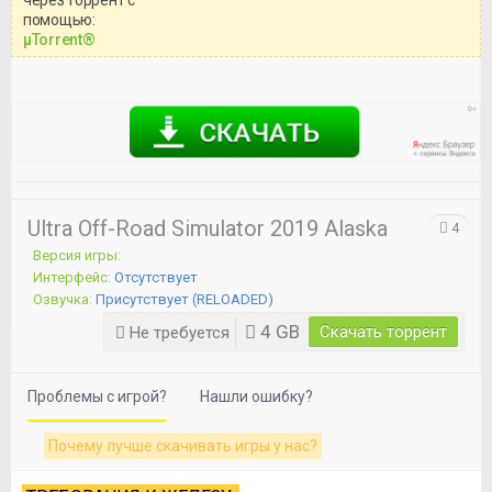
Уважаемый посетитель!
помощью:
Перед бесплатным скачиванием
μTorrent®
игры, рекомендуем ознакомиться с
системными требованиями и
информацией о репаке.
Ultra Off-Road Simulator 2019 Alaska
4
Версия игры:
Интерфейс:
Отсутствует
Озвучка:
Присутствует (RELOADED)
4 GB
Скачать торрент
Не требуется
Проблемы с игрой?
Нашли ошибку?
Почему лучше скачивать игры у нас?