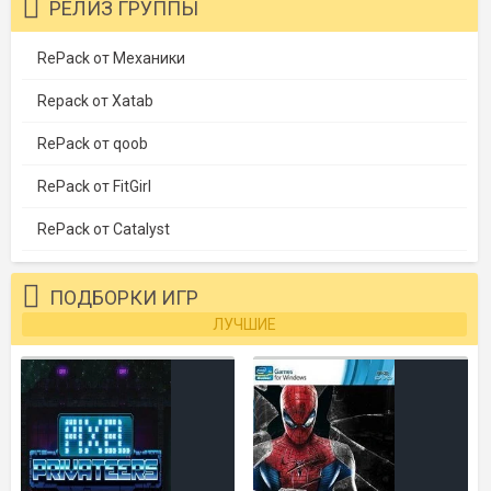
РЕЛИЗ ГРУППЫ
RePack от Механики
Repack от Xatab
RePack от qoob
RePack от FitGirl
RePack от Catalyst
ПОДБОРКИ ИГР
ЛУЧШИЕ