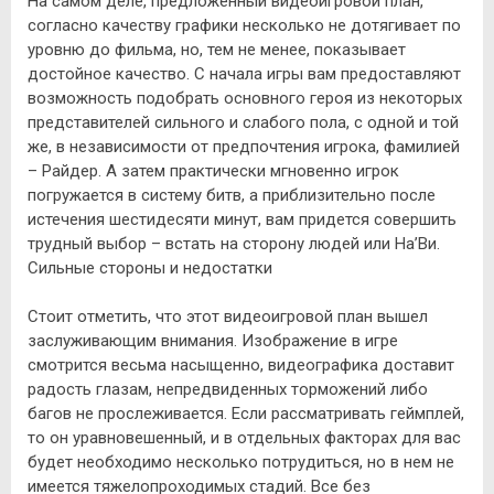
На самом деле, предложенный видеоигровой план,
согласно качеству графики несколько не дотягивает по
уровню до фильма, но, тем не менее, показывает
достойное качество. С начала игры вам предоставляют
возможность подобрать основного героя из некоторых
представителей сильного и слабого пола, с одной и той
же, в независимости от предпочтения игрока, фамилией
– Райдер. А затем практически мгновенно игрок
погружается в систему битв, а приблизительно после
истечения шестидесяти минут, вам придется совершить
трудный выбор – встать на сторону людей или На’Ви.
Сильные стороны и недостатки
Стоит отметить, что этот видеоигровой план вышел
заслуживающим внимания. Изображение в игре
смотрится весьма насыщенно, видеографика доставит
радость глазам, непредвиденных торможений либо
багов не прослеживается. Если рассматривать геймплей,
то он уравновешенный, и в отдельных факторах для вас
будет необходимо несколько потрудиться, но в нем не
имеется тяжелопроходимых стадий. Все без