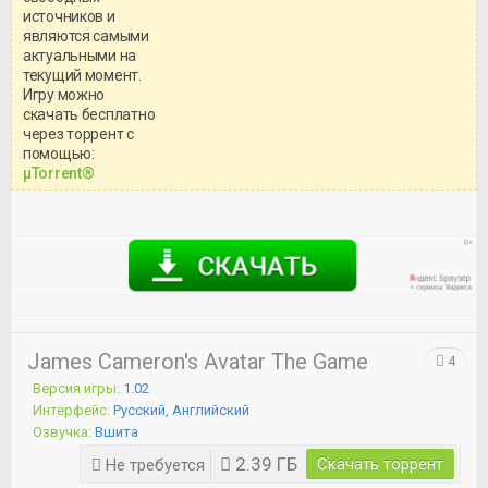
источников и
являются самыми
актуальными на
текущий момент.
Игру можно
скачать бесплатно
через торрент с
Уважаемый посетитель!
помощью:
Перед бесплатным скачиванием
μTorrent®
игры, рекомендуем ознакомиться с
системными требованиями и
информацией о репаке.
James Cameron's Avatar The Game
4
Версия игры:
1.02
Интерфейс:
Русский, Английский
Озвучка:
Вшита
2.39 ГБ
Скачать торрент
Не требуется