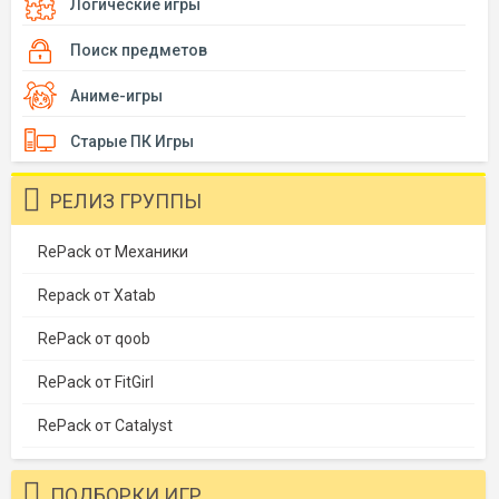
Логические игры
Поиск предметов
Аниме-игры
Старые ПК Игры
РЕЛИЗ ГРУППЫ
RePack от Механики
Repack от Xatab
RePack от qoob
RePack от FitGirl
RePack от Catalyst
ПОДБОРКИ ИГР