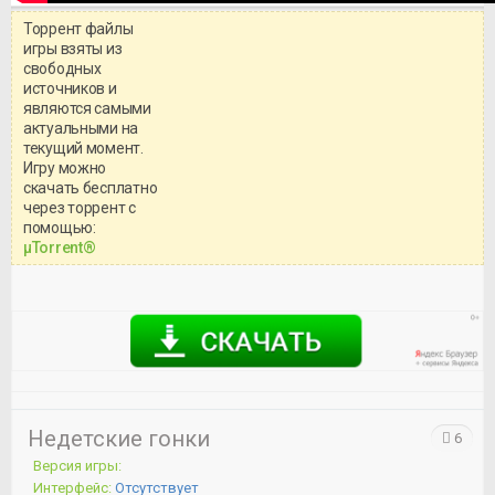
Торрент файлы
игры взяты из
свободных
источников и
являются самыми
актуальными на
текущий момент.
Игру можно
скачать бесплатно
через торрент с
Уважаемый посетитель!
помощью:
Перед бесплатным скачиванием
μTorrent®
игры, рекомендуем ознакомиться с
системными требованиями и
информацией о репаке.
Недетские гонки
6
Версия игры:
Интерфейс:
Отсутствует