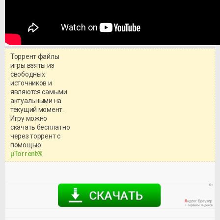
Торрент файлы
игры взяты из
свободных
источников и
являются самыми
актуальными на
текущий момент.
Игру можно
скачать бесплатно
через торрент с
Уважаемый посетитель!
помощью:
Перед бесплатным скачиванием
μTorrent®
игры, рекомендуем ознакомиться с
системными требованиями и
информацией о репаке.