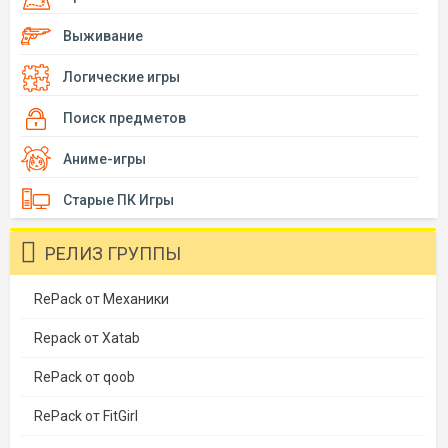
Выживание
Логические игры
Поиск предметов
Аниме-игры
Старые ПК Игры
РЕЛИЗ ГРУППЫ
RePack от Механики
Repack от Xatab
RePack от qoob
RePack от FitGirl