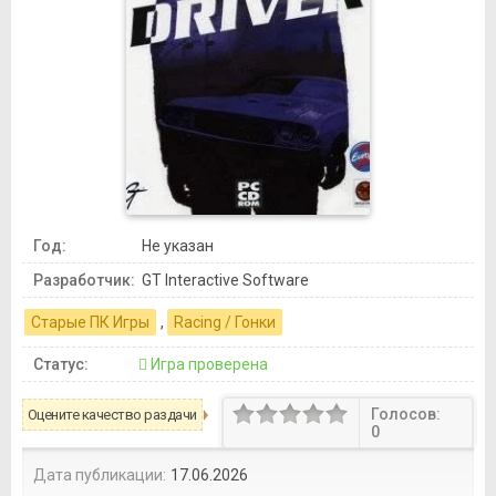
Год:
Не указан
Разработчик:
GT Interactive Software
Старые ПК Игры
,
Racing / Гонки
Статус:
Игра проверена
Голосов:
Оцените качество раздачи
0
Дата публикации:
17.06.2026