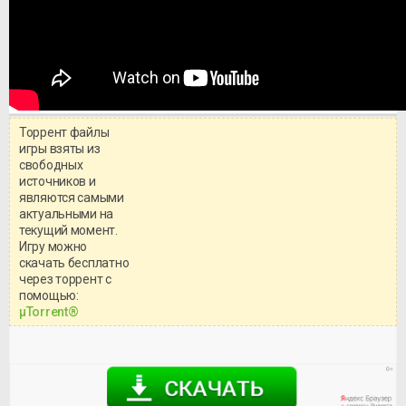
Торрент файлы
игры взяты из
свободных
источников и
являются самыми
актуальными на
текущий момент.
Игру можно
скачать бесплатно
через торрент с
Уважаемый посетитель!
помощью:
Перед бесплатным скачиванием
μTorrent®
игры, рекомендуем ознакомиться с
системными требованиями и
информацией о репаке.