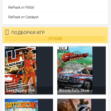
RePack от FitGirl
RePack от Catalyst
ПОДБОРКИ ИГР
ЛУЧШИЕ
Lada Racing Club
Bloody Rally Show