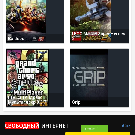
LEGO Marvel Super Heroes
Battleborn
2
ГТА Сан Андреас
Мультиплеер 0.3.7
Grip
uCoz
онлайн:
1