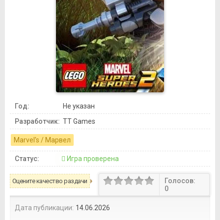
Год:
Не указан
Разработчик:
TT Games
Marvel's / Марвел
Статус:
Игра проверена
Голосов:
Оцените качество раздачи
0
Дата публикации:
14.06.2026