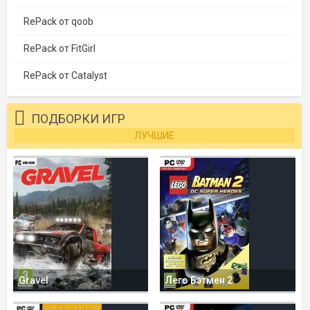
RePack от qoob
RePack от FitGirl
RePack от Catalyst
ПОДБОРКИ ИГР
ЛУЧШИЕ
Gravel
Лего Бэтмен 2