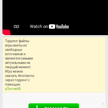
Торрент файлы
игры взяты из
свободных
источников и
являются самыми
актуальными на
текущий момент.
Игру можно
скачать бесплатно
через торрент с
Уважаемый посетитель!
помощью:
Перед бесплатным скачиванием
μTorrent®
игры, рекомендуем ознакомиться с
системными требованиями и
информацией о репаке.