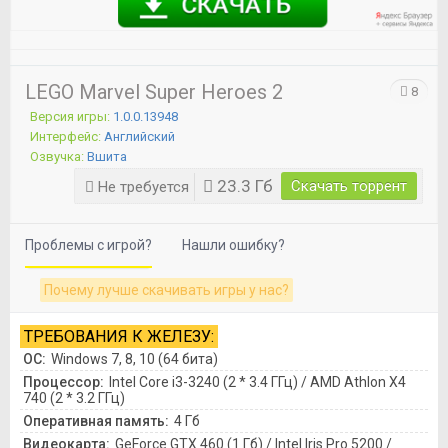
LEGO Marvel Super Heroes 2
8
Версия игры:
1.0.0.13948
Интерфейс:
Английский
Озвучка:
Вшита
23.3 Гб
Скачать торрент
Не требуется
Проблемы с игрой?
Нашли ошибку?
Почему лучше скачивать игры у нас?
ТРЕБОВАНИЯ К ЖЕЛЕЗУ:
ОС:
Windows 7, 8, 10 (64 бита)
Процессор:
Intel Core i3-3240 (2 * 3.4 ГГц) / AMD Athlon X4
740 (2 * 3.2 ГГц)
Оперативная память:
4 Гб
Видеокарта:
GeForce GTX 460 (1 Гб) / Intel Iris Pro 5200 /