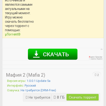
источников и
являются самыми
актуальными на
текущий момент.
Игру можно
скачать бесплатно
через торрент с
Уважаемый посетитель!
помощью:
Перед бесплатным скачиванием
μTorrent®
игры, рекомендуем ознакомиться с
системными требованиями и
информацией о репаке.
Мафия 2 (Mafia 2)
2
Версия игры:
1.0.0.1 Update 5а
Интерфейс:
Русский
Озвучка:
Не требуется (DRM-Free)
8 ГБ
Скачать торрент
Не требуется