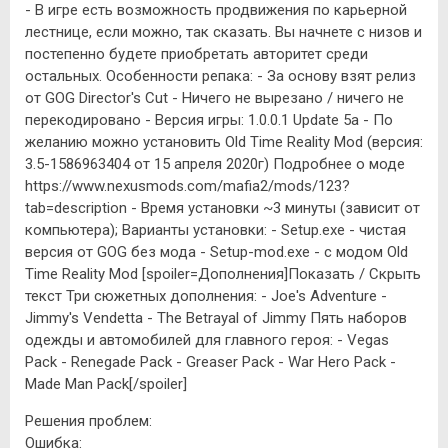
- В игре есть возможность продвижения по карьерной
лестнице, если можно, так сказать. Вы начнете с низов и
постепенно будете приобретать авторитет среди
остальных. Особенности репака: - За основу взят релиз
от GOG Director's Cut - Ничего не вырезано / ничего не
перекодировано - Версия игры: 1.0.0.1 Update 5а - По
желанию можно установить Old Time Reality Mod (версия:
3.5-1586963404 от 15 апреля 2020г) Подробнее о моде
https://www.nexusmods.com/mafia2/mods/123?
tab=description - Время установки ~3 минуты (зависит от
компьютера); Варианты установки: - Setup.exe - чистая
версия от GOG без мода - Setup-mod.exe - с модом Old
Time Reality Mod [spoiler=Дополнения]Показать / Скрыть
текст Три сюжетных дополнения: - Joe's Adventure -
Jimmy's Vendetta - The Betrayal of Jimmy Пять наборов
одежды и автомобилей для главного героя: - Vegas
Pack - Renegade Pack - Greaser Pack - War Hero Pack -
Made Man Pack[/spoiler]
Решения проблем:
Ошибка: